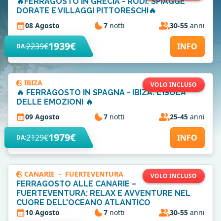
🔥FERRAGOSTO IN GRECIA - RODI: SPIAGGE
DORATE E VILLAGGI PITTORESCHI🔥
08 Agosto
7
notti
30-55
anni
1939€
2239€
INFO
DA:
IBIZA
VOLO INCLUSO
🔥 FERRAGOSTO IN SPAGNA - IBIZA: L'ISOLA
DELLE EMOZIONI 🔥
09 Agosto
7
notti
25-45
anni
1979€
2129€
INFO
DA:
CANARIE
-
FUERTEVENTURA
VOLO INCLUSO
FERRAGOSTO ALLE CANARIE –
FUERTEVENTURA: RELAX E AVVENTURE NEL
CUORE DELL'OCEANO ATLANTICO
10 Agosto
7
notti
30-55
anni