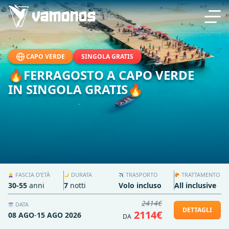
CAPO VERDE
SINGOLA GRATIS
🔥FERRAGOSTO A CAPO VERDE
IN SINGOLA GRATIS🔥
FASCIA D’ETÀ
DURATA
TRASPORTO
TRATTAMENTO
👱‍♀️
🌙
✈️
🥐
30-55
anni
7
notti
Volo incluso
All inclusive
2414€
DATA
🗓️
DETTAGLI
2114€
08 AGO
-
15 AGO 2026
DA