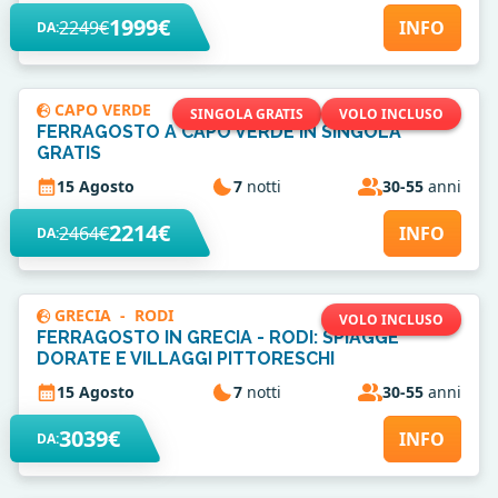
1999€
2249€
INFO
DA:
CAPO VERDE
SINGOLA GRATIS
VOLO INCLUSO
FERRAGOSTO A CAPO VERDE IN SINGOLA
GRATIS
15 Agosto
7
notti
30-55
anni
2214€
2464€
INFO
DA:
GRECIA
-
RODI
VOLO INCLUSO
FERRAGOSTO IN GRECIA - RODI: SPIAGGE
DORATE E VILLAGGI PITTORESCHI
15 Agosto
7
notti
30-55
anni
3039€
INFO
DA: