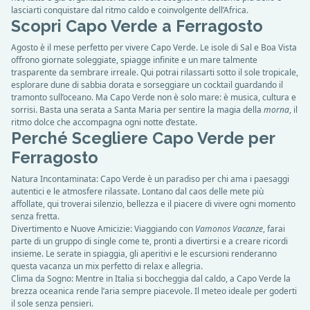
lasciarti conquistare dal ritmo caldo e coinvolgente dell’Africa.
Scopri Capo Verde a Ferragosto
Agosto è il mese perfetto per vivere Capo Verde. Le isole di Sal e Boa Vista
offrono giornate soleggiate, spiagge infinite e un mare talmente
trasparente da sembrare irreale. Qui potrai rilassarti sotto il sole tropicale,
esplorare dune di sabbia dorata e sorseggiare un cocktail guardando il
tramonto sull’oceano. Ma Capo Verde non è solo mare: è musica, cultura e
sorrisi. Basta una serata a Santa Maria per sentire la magia della
morna
, il
ritmo dolce che accompagna ogni notte d’estate.
Perché Scegliere Capo Verde per
Ferragosto
Natura Incontaminata: Capo Verde è un paradiso per chi ama i paesaggi
autentici e le atmosfere rilassate. Lontano dal caos delle mete più
affollate, qui troverai silenzio, bellezza e il piacere di vivere ogni momento
senza fretta.
Divertimento e Nuove Amicizie: Viaggiando con
Vamonos Vacanze
, farai
parte di un gruppo di single come te, pronti a divertirsi e a creare ricordi
insieme. Le serate in spiaggia, gli aperitivi e le escursioni renderanno
questa vacanza un mix perfetto di relax e allegria.
Clima da Sogno: Mentre in Italia si boccheggia dal caldo, a Capo Verde la
brezza oceanica rende l’aria sempre piacevole. Il meteo ideale per goderti
il sole senza pensieri.