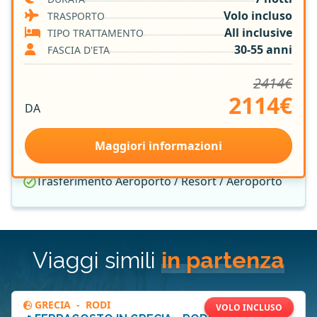
Volo A/R
Volo incluso
TRASPORTO
7 notti in Resort 4*
All inclusive
TIPO TRATTAMENTO
Trattamento All Inclusive
30-55 anni
FASCIA D'ETA
Group Leader Vamonos
2414€
Tasse Aeroportuali
2114€
Sistemazione nella Camera Prescelta
DA
Assicurazione Medica e Bagaglio
Quota Gestione Pratica
Maggiori informazioni
Singola Gratis
Trasferimento Aeroporto / Resort / Aeroporto
Viaggi simili
in partenza
GRECIA
-
RODI
VOLO INCLUSO