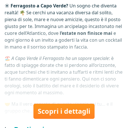
☀️
Ferragosto a Capo Verde?
Un sogno che diventa
realtà! 🌴 Se cerchi una vacanza diversa dal solito,
piena di sole, mare e nuove amicizie, questo è il posto
giusto per te. Immagina un arcipelago incastonato nel
cuore dell’Atlantico, dove
l’estate non finisce mai
e
ogni giorno è un invito a goderti la vita con un cocktail
in mano e il sorriso stampato in faccia.
🏖️
A Capo Verde il Ferragosto ha un sapore speciale
: è
fatto di spiagge dorate che si perdono all’orizzonte,
acque turchesi che ti invitano a tuffarti e ritmi lenti che
ti fanno dimenticare ogni pensiero. Qui non ci sono
orologi, solo il battito del mare e il desiderio di vivere
ogni momento al massimo.
🤝 Ma il vero segreto di questo viaggio sei tu… e il
Scopri i dettagli
gruppo che...