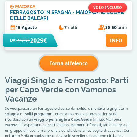
MAIORCA
VOLO INCLUSO
FERRAGOSTO IN SPAGNA - MAIORCA: IL CUORE
DELLE BALEARI
15 Agosto
7
notti
30-50
anni
2029€
2229€
INFO
DA:
Torna all'elenco
Viaggi Single a Ferragosto: Parti
per Capo Verde con Vamonos
Vacanze
Se vuoi passare un Ferragosto diverso dal solito, dimentica le grigliate in
spiaggia e i soliti programmi: quest’anno regalati un’esperienza da
ricordare con un
viaggio per single a Capo Verde
firmato
Vamonos
Vacanze
. Ti aspettano mare cristallino, tramonti infuocati, tanta allegria e
un gruppo di nuovi amici pronti a condividere la tua voglia di vacanza. Con
noi, tutto è già organizzato: tu devi solo scegliere il costume più bello e