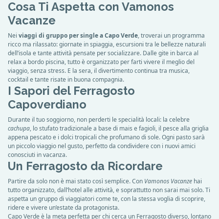
Cosa Ti Aspetta con Vamonos
Vacanze
Nei
viaggi di gruppo per single a Capo Verde
, troverai un programma
ricco ma rilassato: giornate in spiaggia, escursioni tra le bellezze naturali
dell’isola e tante attività pensate per socializzare. Dalle gite in barca al
relax a bordo piscina, tutto è organizzato per farti vivere il meglio del
viaggio, senza stress. E la sera, il divertimento continua tra musica,
cocktail e tante risate in buona compagnia.
I Sapori del Ferragosto
Capoverdiano
Durante il tuo soggiorno, non perderti le specialità locali: la celebre
cachupa
, lo stufato tradizionale a base di mais e fagioli, il pesce alla griglia
appena pescato e i dolci tropicali che profumano di sole. Ogni pasto sarà
un piccolo viaggio nel gusto, perfetto da condividere con i nuovi amici
conosciuti in vacanza.
Un Ferragosto da Ricordare
Partire da solo non è mai stato così semplice. Con
Vamonos Vacanze
hai
tutto organizzato, dall’hotel alle attività, e soprattutto non sarai mai solo. Ti
aspetta un gruppo di viaggiatori come te, con la stessa voglia di scoprire,
ridere e vivere un’estate da protagonista.
Capo Verde è la meta perfetta per chi cerca un Ferragosto diverso, lontano