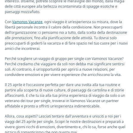
interessi. Insieme, potrete scoprire le meraviglie del mondo, dalla magia
delle città europee alla bellezza incontaminata di spiagge esotiche e
paesaggi mozzafiato.
Con
Vamonos Vacanze
, ogni viaggio è un'esperienza su misura, dove la
libertà personale incontra il calore della condivisione. Non preoccuparti
dell'organizzazione: ci pensiamo noi a tutto, dalla scelta della destinazione
alle prenotazioni, fino alla pianificazione delle attività. Tu dovrai solo
preoccuparti di goderti la vacanza e di fare spazio nel tuo cuore per i nuovi
amici che incontrerai.
Perché scegliere un viaggio di gruppo per single con Vamonos Vacanze?
Perché crediamo che viaggiare da soli non debba mai significare sentirsi
soli. Al contrario, è un'opportunità per aprirsi a nuove relazioni, per
condividere emozioni e per vivere esperienze che arricchiscono la vita.
Il 25 aprile è l'occasione perfetta per dare una svolta alla tua routine e
partire alla scoperta di nuove culture, di paesaggi da cartolina e di storie
affascinanti. E che tu sia alla tua prima esperienza di viaggio da solo o un
veterano dei tour per single, troverai in Vamonos Vacanze un partner
affidabile e pronto a offrirti un'esperienza indimenticabile.
Allora, cosa aspetti? Lasciati tentare dall'avventura e unisciti a noi per i
viaggi del 25 aprile per single. Scopri le nostre destinazioni e preparati a
vivere giorni ricchi di emozioni, divertimento e, chi lo sa, forse anche quel
pizzico di romanticismo che non guasta mai.