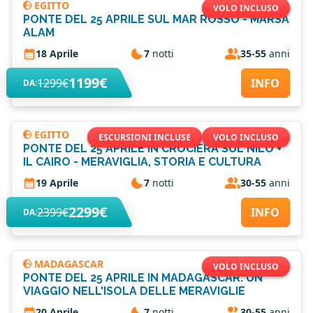
EGITTO
VOLO INCLUSO
PONTE DEL 25 APRILE SUL MAR ROSSO - MARSA
ALAM
18 Aprile
7
notti
35-55
anni
1199€
1299€
INFO
DA:
EGITTO
ESCURSIONI INCLUSE
VOLO INCLUSO
PONTE DEL 25 APRILE IN CROCIERA SUL NILO +
IL CAIRO - MERAVIGLIA, STORIA E CULTURA
19 Aprile
7
notti
30-55
anni
2299€
2399€
INFO
DA:
MADAGASCAR
VOLO INCLUSO
PONTE DEL 25 APRILE IN MADAGASCAR: UN
VIAGGIO NELL'ISOLA DELLE MERAVIGLIE
20 Aprile
7
notti
30-55
anni