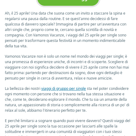
Ah, il 25 aprile! Una data che suona come un invito a staccare la spina e
regalarsi una pausa dalla routine. E se quest'anno decidessi di fare
qualcosa di davvero speciale? Immagina di partire per un'avventura con
altri single che, proprio come te, cercano quella scintilla di novità e
compagnia. Con Vamonos Vacanze, i viaggi del 25 aprile per single sono
pensati per trasformare questa festività in un momento indimenticabile
della tua vita.
Vamonos Vacanze non è solo un nome nel mondo dei viaggi per single; è
una promessa di esperienze uniche, di incontri e di scoperte. Scegliere di
viaggiare con noi significa decidere di vivere il 25 aprile come non hai mai
fatto prima: partendo per destinazioni da sogno, dove ogni dettaglio è
pensato per single in cerca di avventura, relax e nuove amicizie.
La bellezza dei nostri
viaggi di gruppo per single
sta nel poter condividere
ogni momento con persone che si trovano nella tua stessa situazione e
che, come te, desiderano esplorare il mondo. Che tu sia un amante della
natura, un appassionato di storia o semplicemente alla ricerca di un po' di
relax al sole, abbiamo l'itinerario perfetto per te.
E perché limitarsi a sognare quando puoi vivere davvero? Questi viaggi del
25 aprile per single sono la tua occasione per lasciarti alle spalle la
solitudine e immergerti in una comunità di viaggiatori con i tuoi stessi