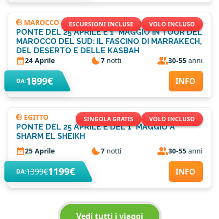
MAROCCO
ESCURSIONI INCLUSE
VOLO INCLUSO
PONTE DEL 25 APRILE E 1° MAGGIO IN TOUR DEL
MAROCCO DEL SUD: IL FASCINO DI MARRAKECH,
DEL DESERTO E DELLE KASBAH
24 Aprile
7
notti
30-55
anni
1899€
INFO
DA:
EGITTO
SINGOLA GRATIS
VOLO INCLUSO
PONTE DEL 25 APRILE E DEL 1° MAGGIO A
SHARM EL SHEIKH
25 Aprile
7
notti
30-55
anni
1199€
1399€
INFO
DA:
Vedi tutti i viaggi