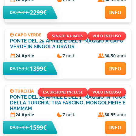
2299€
2599€
INFO
DA:
CAPO VERDE
SINGOLA GRATIS
VOLO INCLUSO
PONTE DEL 25 APRILE E DEL 1° MAGGIO A CAPO
VERDE IN SINGOLA GRATIS
24 Aprile
7
notti
30-50
anni
1399€
1599€
INFO
DA:
TURCHIA
ESCURSIONI INCLUSE
VOLO INCLUSO
PONTE DEL 25 APRILE E DEL 1° MAGGIO IN TOUR
DELLA TURCHIA: TRA FASCINO, MONGOLFIERE E
HAMMAM
24 Aprile
7
notti
30-55
anni
1599€
1799€
INFO
DA: