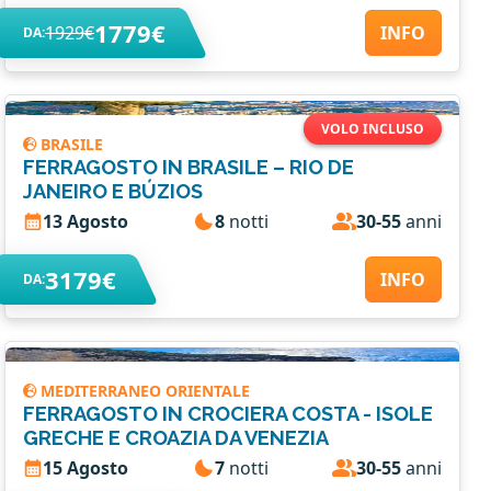
1779€
1929€
INFO
DA:
VOLO INCLUSO
BRASILE
FERRAGOSTO IN BRASILE – RIO DE
JANEIRO E BÚZIOS
13 Agosto
8
notti
30-55
anni
3179€
INFO
DA:
MEDITERRANEO ORIENTALE
FERRAGOSTO IN CROCIERA COSTA - ISOLE
GRECHE E CROAZIA DA VENEZIA
15 Agosto
7
notti
30-55
anni