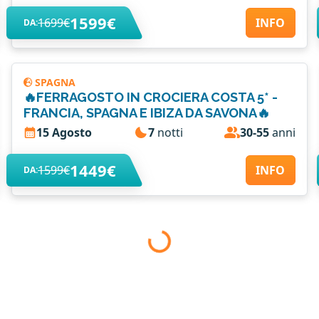
1599€
1699€
INFO
DA:
SPAGNA
🔥FERRAGOSTO IN CROCIERA COSTA 5* -
FRANCIA, SPAGNA E IBIZA DA SAVONA🔥
15 Agosto
7
notti
30-55
anni
1449€
1599€
INFO
DA: