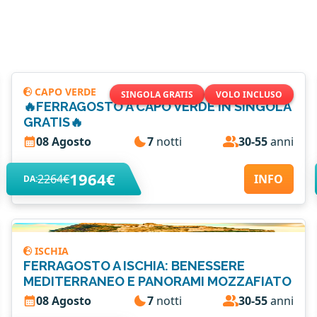
CAPO VERDE
SINGOLA GRATIS
VOLO INCLUSO
🔥FERRAGOSTO A CAPO VERDE IN SINGOLA
GRATIS🔥
08 Agosto
7
notti
30-55
anni
1964€
2264€
INFO
DA:
ISCHIA
FERRAGOSTO A ISCHIA: BENESSERE
MEDITERRANEO E PANORAMI MOZZAFIATO
08 Agosto
7
notti
30-55
anni