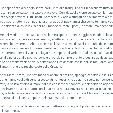
esperienza di viaggio senza pari. Oltre alla tranquillità di un pacchetto tutto inc
uri in un contesto rilassato e piacevole. Ogni dettaglio viene curato con la mass
Single troverai tutti i nostri pacchetti di viaggio studiati per permettere a tutti
ggio e soprattutto la compagnia di un gruppo di nuovi amici che come te hanno vogli
e esigenze di chi vuole scoprire il mondo durante i ponti, in estate, ma anche d’i
iere nel Mediterraneo, weekend nelle metropoli europee, soggiorni esotici in loca
ico di cultura, relax e divertimento, adatto ad ogni gusto e preferenza. Le propo
ekend benessere ad Abano o nelle bellissime terme di Ischia, o in una delle nume
uo contesto, immergendoti pienamente nel mood della destinazione che hai scelto 
nza perfetta per chi vuole coniugare la scoperta di varie città al lusso e al relax d
l alla palestra alla spa, personale di bordo sempre pronto a gestire qualsiasi tua r
e perle architettoniche del Mediterraneo Occidentale con la bellissima Barcellona, M
Santorini e le pazzesche coste della Croazia.
oste di Mare Estero, una settimana di acque cristalline, spiaggia candida e escu
 che hanno voglia di sentirsi coccolati nei resort che abbiamo scelto per consenti
tate, la nostra offerta di mare italia vi consente di scoprire le splendide spiagge
 chi invece ama il contatto con il mare e la natura troverà nel calendario parten
, le Isole Eolie e anche destinazioni estere come Sri Lanka e Maldive. I più avven
 Petra, di Bali, del Giappone, della Malesia, del Vietnam e tanti altri.
 location più uniche del mondo, per permettere a chiunque di poter viaggiare sere
ni esperienza.