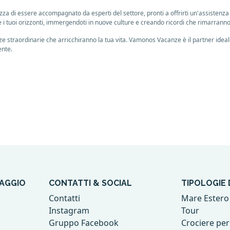
 di essere accompagnato da esperti del settore, pronti a offrirti un'assistenza p
re i tuoi orizzonti, immergendoti in nuove culture e creando ricordi che rimarrann
 straordinarie che arricchiranno la tua vita. Vamonos Vacanze è il partner ideale 
ente.
IAGGIO
CONTATTI & SOCIAL
TIPOLOGIE D
Contatti
Mare Estero
Instagram
Tour
Gruppo Facebook
Crociere per