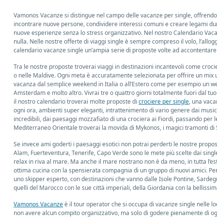
Vamonos Vacanze si distingue nel campo delle vacanze per single, offrendo un'
incontrare nuove persone, condividere interessi comuni e creare legami durat
nuove esperienze senza lo stress organizzativo. Nel nostro Calendario Vacanze 
nulla. Nelle nostre offerte di viaggi single è sempre compreso il volo, l’allo
calendario vacanze single un’ampia serie di proposte volte ad accontentare l
Tra le nostre proposte troverai viaggi in destinazioni incantevoli come croc
o nelle Maldive. Ogni meta è accuratamente selezionata per offrire un mix un
vacanza dal semplice weekend in Italia o all’Estero come per esempio un we
Amsterdam e molto altro. Vivrai tre o quattro giorni totalmente fuori dal t
il nostro calendario troverai molte proposte di
crociere per single
, una vaca
ogni ora, ambienti super eleganti, intrattenimento di vario genere dai musica
incredibili, dai paesaggi mozzafiato di una crociera ai Fiordi, passando per l
Mediterraneo Orientale troverai la movida di Mykonos, i magici tramonti di 
Se invece ami goderti i paesaggi esotici non potrai perderti le nostre prop
Alam, Fuerteventura, Tenerife, Capo Verde sono le mete più scelte dai single
relax in riva al mare. Ma anche il mare nostrano non è da meno, in tutta l’es
ottima cucina con la spensierata compagnia di un gruppo di nuovi amici. Per
uno skipper esperto, con destinazioni che vanno dalle Isole Pontine, Sardegna
quelli del Marocco con le sue città imperiali, della Giordania con la bellissima
Vamonos Vacanze
è il tour operator che si occupa di vacanze single nelle
non avere alcun compito organizzativo, ma solo di godere pienamente di og