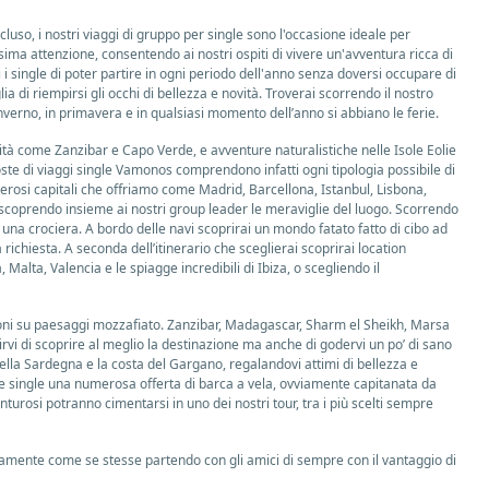
luso, i nostri viaggi di gruppo per single sono l'occasione ideale per
ima attenzione, consentendo ai nostri ospiti di vivere un'avventura ricca di
 i single di poter partire in ogni periodo dell'anno senza doversi occupare di
a di riempirsi gli occhi di bellezza e novità. Troverai scorrendo il nostro
nverno, in primavera e in qualsiasi momento dell’anno si abbiano le ferie.
lità come Zanzibar e Capo Verde, e avventure naturalistiche nelle Isole Eolie
ste di viaggi single Vamonos comprendono infatti ogni tipologia possibile di
rosi capitali che offriamo come Madrid, Barcellona, Istanbul, Lisbona,
scoprendo insieme ai nostri group leader le meraviglie del luogo. Scorrendo
i una crociera. A bordo delle navi scoprirai un mondo fatato fatto di cibo ad
ichiesta. A seconda dell’itinerario che sceglierai scoprirai location
alta, Valencia e le spiagge incredibili di Ibiza, o scegliendo il
rsioni su paesaggi mozzafiato. Zanzibar, Madagascar, Sharm el Sheikh, Marsa
rvi di scoprire al meglio la destinazione ma anche di godervi un po’ di sano
 della Sardegna e la costa del Gargano, regalandovi attimi di bellezza e
ze single una numerosa offerta di barca a vela, ovviamente capitanata da
turosi potranno cimentarsi in uno dei nostri tour, tra i più scelti sempre
namente come se stesse partendo con gli amici di sempre con il vantaggio di