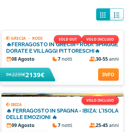
GRECIA
-
RODI
SOLD OUT
VOLO INCLUSO
🔥FERRAGOSTO IN GRECIA - RODI: SPIAGGE
DORATE E VILLAGGI PITTORESCHI🔥
08 Agosto
7
notti
30-55
anni
2139€
2239€
INFO
DA:
VOLO INCLUSO
IBIZA
🔥 FERRAGOSTO IN SPAGNA - IBIZA: L'ISOLA
DELLE EMOZIONI 🔥
09 Agosto
7
notti
25-45
anni