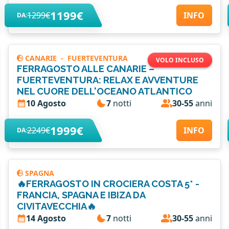
1199€
1299€
INFO
DA:
CANARIE
-
FUERTEVENTURA
VOLO INCLUSO
FERRAGOSTO ALLE CANARIE –
FUERTEVENTURA: RELAX E AVVENTURE
NEL CUORE DELL'OCEANO ATLANTICO
10 Agosto
7
notti
30-55
anni
1999€
2249€
INFO
DA:
SPAGNA
🔥FERRAGOSTO IN CROCIERA COSTA 5* -
FRANCIA, SPAGNA E IBIZA DA
CIVITAVECCHIA🔥
14 Agosto
7
notti
30-55
anni