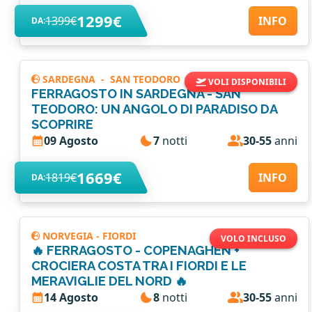
1299€
1399€
INFO
DA:
SARDEGNA
-
SAN TEODORO
VOLI DISPONIBILI
FERRAGOSTO IN SARDEGNA - SAN
TEODORO: UN ANGOLO DI PARADISO DA
SCOPRIRE
09 Agosto
7
notti
30-55
anni
1669€
1819€
INFO
DA:
NORVEGIA - FIORDI
VOLO INCLUSO
🔥 FERRAGOSTO - COPENAGHEN +
CROCIERA COSTA TRA I FIORDI E LE
MERAVIGLIE DEL NORD 🔥
14 Agosto
8
notti
30-55
anni