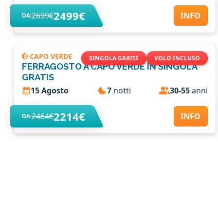
2499€
2699€
INFO
DA:
CAPO VERDE
SINGOLA GRATIS
VOLO INCLUSO
FERRAGOSTO A CAPO VERDE IN SINGOLA
GRATIS
15 Agosto
7
notti
30-55
anni
2214€
2464€
INFO
DA: