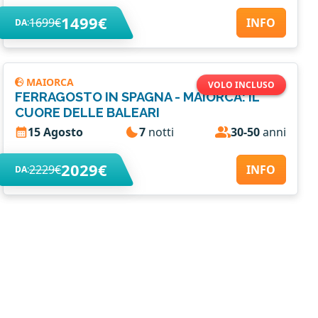
1499€
1699€
INFO
DA:
MAIORCA
VOLO INCLUSO
FERRAGOSTO IN SPAGNA - MAIORCA: IL
CUORE DELLE BALEARI
15 Agosto
7
notti
30-50
anni
2029€
2229€
INFO
DA: