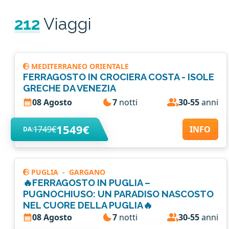
212
Viaggi
MEDITERRANEO ORIENTALE
FERRAGOSTO IN CROCIERA COSTA - ISOLE
GRECHE DA VENEZIA
08 Agosto
7
notti
30-55
anni
1549€
1749€
INFO
DA:
PUGLIA
-
GARGANO
🔥FERRAGOSTO IN PUGLIA –
PUGNOCHIUSO: UN PARADISO NASCOSTO
NEL CUORE DELLA PUGLIA🔥
08 Agosto
7
notti
30-55
anni