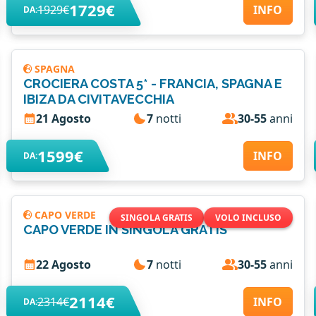
1729€
1929€
INFO
DA:
SPAGNA
CROCIERA COSTA 5* - FRANCIA, SPAGNA E
IBIZA DA CIVITAVECCHIA
21 Agosto
7
notti
30-55
anni
1599€
INFO
DA:
CAPO VERDE
SINGOLA GRATIS
VOLO INCLUSO
CAPO VERDE IN SINGOLA GRATIS
22 Agosto
7
notti
30-55
anni
2114€
2314€
INFO
DA: