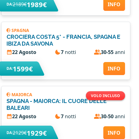
1989€
2189€
INFO
DA:
SPAGNA
CROCIERA COSTA 5* - FRANCIA, SPAGNA E
IBIZA DA SAVONA
22 Agosto
7
notti
30-55
anni
1599€
INFO
DA:
MAIORCA
VOLO INCLUSO
SPAGNA - MAIORCA: IL CUORE DELLE
BALEARI
22 Agosto
7
notti
30-50
anni
1929€
2129€
INFO
DA: