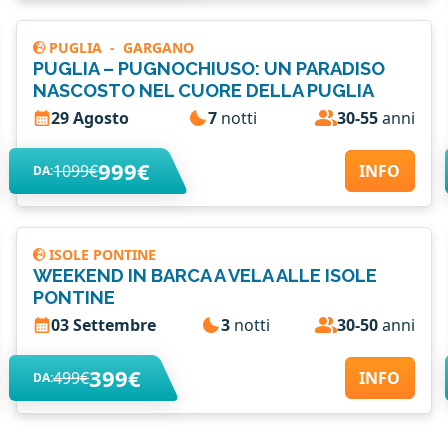
PUGLIA
-
GARGANO
PUGLIA – PUGNOCHIUSO: UN PARADISO
NASCOSTO NEL CUORE DELLA PUGLIA
29 Agosto
7
notti
30-55
anni
999€
1099€
INFO
DA:
ISOLE PONTINE
WEEKEND IN BARCA A VELA ALLE ISOLE
PONTINE
03 Settembre
3
notti
30-50
anni
399€
499€
INFO
DA: