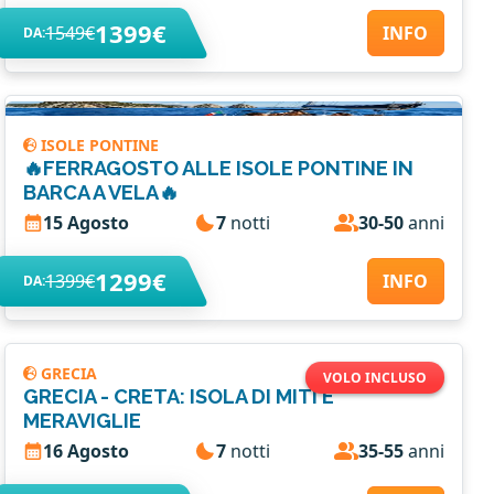
1399€
1549€
INFO
DA:
ISOLE PONTINE
🔥FERRAGOSTO ALLE ISOLE PONTINE IN
BARCA A VELA🔥
15 Agosto
7
notti
30-50
anni
1299€
1399€
INFO
DA:
GRECIA
VOLO INCLUSO
GRECIA - CRETA: ISOLA DI MITI E
MERAVIGLIE
16 Agosto
7
notti
35-55
anni