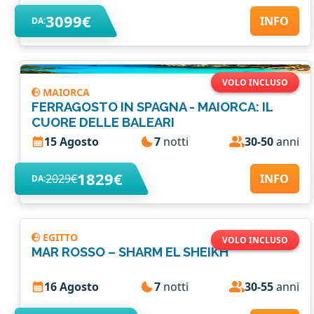
3099€
INFO
DA:
VOLO INCLUSO
MAIORCA
FERRAGOSTO IN SPAGNA - MAIORCA: IL
CUORE DELLE BALEARI
15 Agosto
7
notti
30-50
anni
1829€
2029€
INFO
DA:
EGITTO
VOLO INCLUSO
MAR ROSSO – SHARM EL SHEIKH
16 Agosto
7
notti
30-55
anni