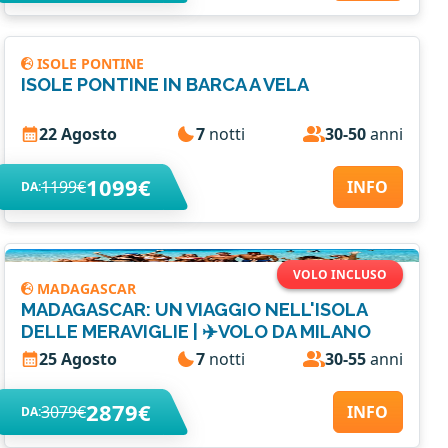
ISOLE PONTINE
ISOLE PONTINE IN BARCA A VELA
22 Agosto
7
notti
30-50
anni
1099€
1199€
INFO
DA:
VOLO INCLUSO
MADAGASCAR
MADAGASCAR: UN VIAGGIO NELL'ISOLA
DELLE MERAVIGLIE | ✈️VOLO DA MILANO
25 Agosto
7
notti
30-55
anni
2879€
3079€
INFO
DA: