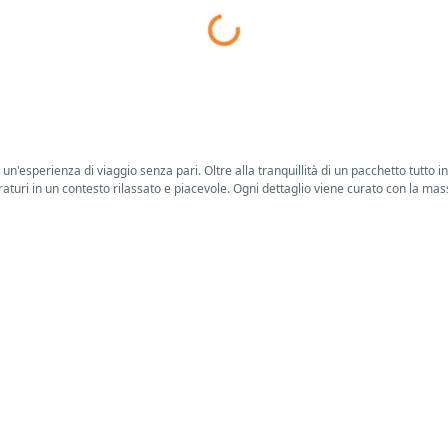
esperienza di viaggio senza pari. Oltre alla tranquillità di un pacchetto tutto inc
uri in un contesto rilassato e piacevole. Ogni dettaglio viene curato con la mass
Single troverai tutti i nostri pacchetti di viaggio studiati per permettere a tutti
ggio e soprattutto la compagnia di un gruppo di nuovi amici che come te hanno vogli
e esigenze di chi vuole scoprire il mondo durante i ponti, in estate, ma anche d’i
iere nel Mediterraneo, weekend nelle metropoli europee, soggiorni esotici in loca
ico di cultura, relax e divertimento, adatto ad ogni gusto e preferenza. Le propo
ekend benessere ad Abano o nelle bellissime terme di Ischia, o in una delle nume
uo contesto, immergendoti pienamente nel mood della destinazione che hai scelto 
nza perfetta per chi vuole coniugare la scoperta di varie città al lusso e al relax d
l alla palestra alla spa, personale di bordo sempre pronto a gestire qualsiasi tua r
e perle architettoniche del Mediterraneo Occidentale con la bellissima Barcellona, M
Santorini e le pazzesche coste della Croazia.
oste di Mare Estero, una settimana di acque cristalline, spiaggia candida e escu