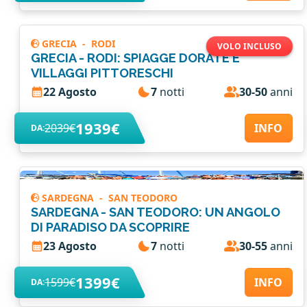
GRECIA
-
RODI
VOLO INCLUSO
GRECIA - RODI: SPIAGGE DORATE E
VILLAGGI PITTORESCHI
22 Agosto
7
notti
30-50
anni
1939€
2039€
INFO
DA:
SARDEGNA
-
SAN TEODORO
SARDEGNA - SAN TEODORO: UN ANGOLO
DI PARADISO DA SCOPRIRE
23 Agosto
7
notti
30-55
anni
1399€
1599€
INFO
DA: