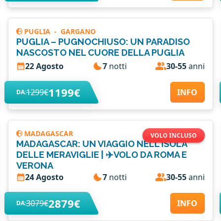
PUGLIA
-
GARGANO
PUGLIA – PUGNOCHIUSO: UN PARADISO
NASCOSTO NEL CUORE DELLA PUGLIA
22 Agosto
7
notti
30-55
anni
1199€
1299€
INFO
DA:
MADAGASCAR
VOLO INCLUSO
MADAGASCAR: UN VIAGGIO NELL'ISOLA
DELLE MERAVIGLIE | ✈️VOLO DA ROMA E
VERONA
24 Agosto
7
notti
30-55
anni
2879€
3079€
INFO
DA: