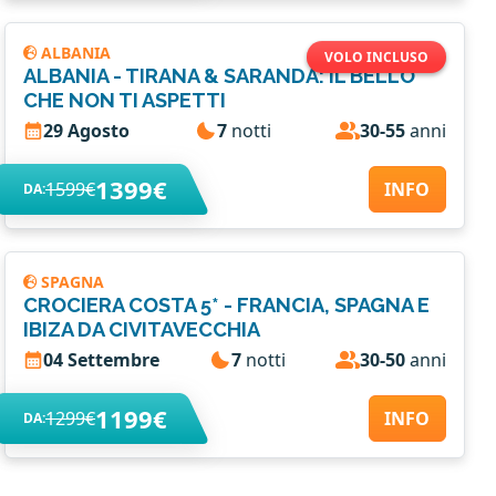
ALBANIA
VOLO INCLUSO
ALBANIA - TIRANA & SARANDA: IL BELLO
CHE NON TI ASPETTI
29 Agosto
7
notti
30-55
anni
1399€
1599€
INFO
DA:
SPAGNA
CROCIERA COSTA 5* - FRANCIA, SPAGNA E
IBIZA DA CIVITAVECCHIA
04 Settembre
7
notti
30-50
anni
1199€
1299€
INFO
DA: