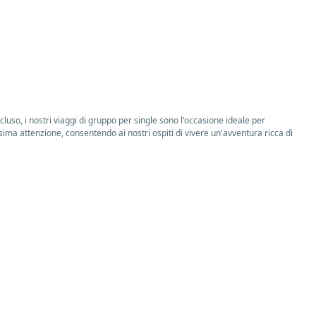
luso, i nostri viaggi di gruppo per single sono l'occasione ideale per
ima attenzione, consentendo ai nostri ospiti di vivere un'avventura ricca di
 i single di poter partire in ogni periodo dell'anno senza doversi occupare di
a di riempirsi gli occhi di bellezza e novità. Troverai scorrendo il nostro
nverno, in primavera e in qualsiasi momento dell’anno si abbiano le ferie.
lità come Zanzibar e Capo Verde, e avventure naturalistiche nelle Isole Eolie
ste di viaggi single Vamonos comprendono infatti ogni tipologia possibile di
rosi capitali che offriamo come Madrid, Barcellona, Istanbul, Lisbona,
scoprendo insieme ai nostri group leader le meraviglie del luogo. Scorrendo
i una crociera. A bordo delle navi scoprirai un mondo fatato fatto di cibo ad
ichiesta. A seconda dell’itinerario che sceglierai scoprirai location
alta, Valencia e le spiagge incredibili di Ibiza, o scegliendo il
rsioni su paesaggi mozzafiato. Zanzibar, Madagascar, Sharm el Sheikh, Marsa