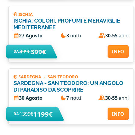
ISCHIA
ISCHIA: COLORI, PROFUMI E MERAVIGLIE
MEDITERRANEE
27 Agosto
3
notti
30-55
anni
399€
499€
INFO
DA:
SARDEGNA
-
SAN TEODORO
SARDEGNA - SAN TEODORO: UN ANGOLO
DI PARADISO DA SCOPRIRE
30 Agosto
7
notti
30-55
anni
1199€
1399€
INFO
DA: