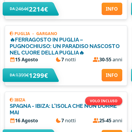
2214€
2464€
INFO
DA:
PUGLIA
-
GARGANO
🔥FERRAGOSTO IN PUGLIA –
PUGNOCHIUSO: UN PARADISO NASCOSTO
NEL CUORE DELLA PUGLIA🔥
15 Agosto
7
notti
30-55
anni
1299€
1399€
INFO
DA:
IBIZA
VOLO INCLUSO
SPAGNA - IBIZA: L'ISOLA CHE NON DORME
MAI
16 Agosto
7
notti
25-45
anni