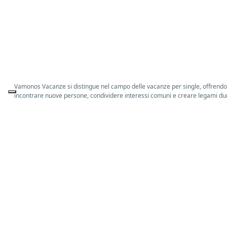
Vamonos Vacanze si distingue nel campo delle vacanze per single, offrendo un'
incontrare nuove persone, condividere interessi comuni e creare legami durat
nuove esperienze senza lo stress organizzativo. Nel nostro Calendario Vacanze 
nulla. Nelle nostre offerte di viaggi single è sempre compreso il volo, l’allo
calendario vacanze single un’ampia serie di proposte volte ad accontentare l
Tra le nostre proposte troverai viaggi in destinazioni incantevoli come croc
o nelle Maldive. Ogni meta è accuratamente selezionata per offrire un mix un
vacanza dal semplice weekend in Italia o all’Estero come per esempio un we
Amsterdam e molto altro. Vivrai tre o quattro giorni totalmente fuori dal t
il nostro calendario troverai molte proposte di
crociere per single
, una vaca
ogni ora, ambienti super eleganti, intrattenimento di vario genere dai musica
incredibili, dai paesaggi mozzafiato di una crociera ai Fiordi, passando per l
Mediterraneo Orientale troverai la movida di Mykonos, i magici tramonti di 
Se invece ami goderti i paesaggi esotici non potrai perderti le nostre prop