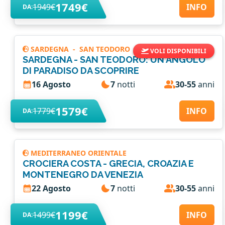
1749€
1949€
INFO
DA:
SARDEGNA
-
SAN TEODORO
VOLI DISPONIBILI
SARDEGNA - SAN TEODORO: UN ANGOLO
DI PARADISO DA SCOPRIRE
16 Agosto
7
notti
30-55
anni
1579€
1779€
INFO
DA:
MEDITERRANEO ORIENTALE
CROCIERA COSTA - GRECIA, CROAZIA E
MONTENEGRO DA VENEZIA
22 Agosto
7
notti
30-55
anni
1199€
1499€
INFO
DA: