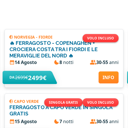
NORVEGIA - FIORDI
VOLO INCLUSO
🔥 FERRAGOSTO - COPENAGHEN +
CROCIERA COSTA TRA I FIORDI E LE
MERAVIGLIE DEL NORD 🔥
14 Agosto
8
notti
30-55
anni
2499€
2699€
INFO
DA:
CAPO VERDE
SINGOLA GRATIS
VOLO INCLUSO
FERRAGOSTO A CAPO VERDE IN SINGOLA
GRATIS
15 Agosto
7
notti
30-55
anni