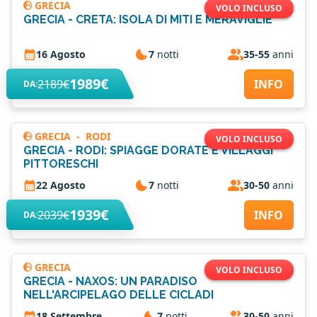
GRECIA
VOLO INCLUSO
GRECIA - CRETA: ISOLA DI MITI E MERAVIGLIE
16 Agosto
7
notti
35-55
anni
1989€
2189€
INFO
DA:
GRECIA
-
RODI
VOLO INCLUSO
GRECIA - RODI: SPIAGGE DORATE E VILLAGGI
PITTORESCHI
22 Agosto
7
notti
30-50
anni
1939€
2039€
INFO
DA:
GRECIA
VOLO INCLUSO
GRECIA - NAXOS: UN PARADISO
NELL'ARCIPELAGO DELLE CICLADI
18 Settembre
7
notti
30-50
anni