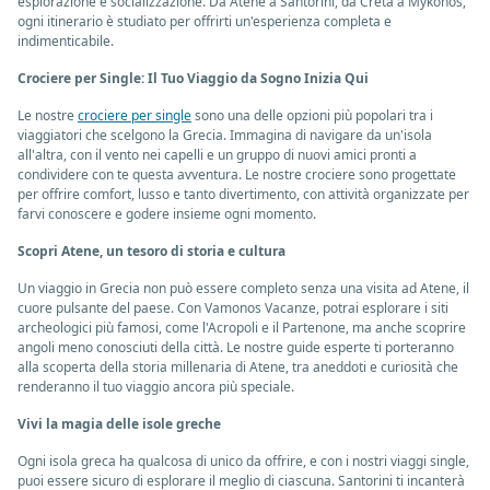
esplorazione e socializzazione. Da Atene a Santorini, da Creta a Mykonos,
ogni itinerario è studiato per offrirti un'esperienza completa e
indimenticabile.
Crociere per Single: Il Tuo Viaggio da Sogno Inizia Qui
Le nostre
crociere per single
sono una delle opzioni più popolari tra i
viaggiatori che scelgono la Grecia. Immagina di navigare da un'isola
all'altra, con il vento nei capelli e un gruppo di nuovi amici pronti a
condividere con te questa avventura. Le nostre crociere sono progettate
per offrire comfort, lusso e tanto divertimento, con attività organizzate per
farvi conoscere e godere insieme ogni momento.
Scopri Atene, un tesoro di storia e cultura
Un viaggio in Grecia non può essere completo senza una visita ad Atene, il
cuore pulsante del paese. Con Vamonos Vacanze, potrai esplorare i siti
archeologici più famosi, come l'Acropoli e il Partenone, ma anche scoprire
angoli meno conosciuti della città. Le nostre guide esperte ti porteranno
alla scoperta della storia millenaria di Atene, tra aneddoti e curiosità che
renderanno il tuo viaggio ancora più speciale.
Vivi la magia delle isole greche
Ogni isola greca ha qualcosa di unico da offrire, e con i nostri viaggi single,
puoi essere sicuro di esplorare il meglio di ciascuna. Santorini ti incanterà