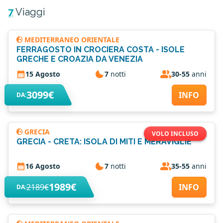
7
Viaggi
MEDITERRANEO ORIENTALE
FERRAGOSTO IN CROCIERA COSTA - ISOLE
GRECHE E CROAZIA DA VENEZIA
15 Agosto
7
notti
30-55
anni
3099€
INFO
DA:
GRECIA
VOLO INCLUSO
GRECIA - CRETA: ISOLA DI MITI E MERAVIGLIE
16 Agosto
7
notti
35-55
anni
1989€
2189€
INFO
DA: