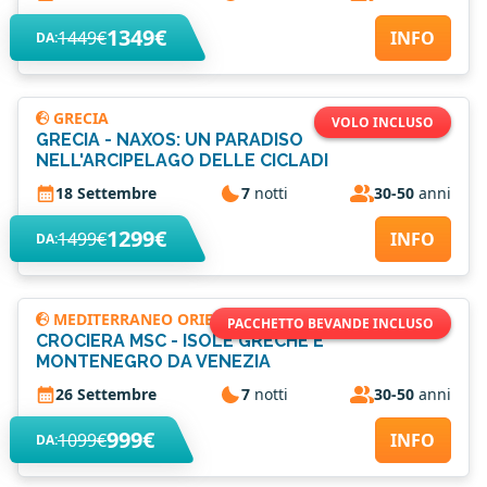
1349€
1449€
INFO
DA:
GRECIA
VOLO INCLUSO
GRECIA - NAXOS: UN PARADISO
NELL'ARCIPELAGO DELLE CICLADI
18 Settembre
7
notti
30-50
anni
1299€
1499€
INFO
DA:
MEDITERRANEO ORIENTALE
PACCHETTO BEVANDE INCLUSO
CROCIERA MSC - ISOLE GRECHE E
MONTENEGRO DA VENEZIA
26 Settembre
7
notti
30-50
anni
999€
1099€
INFO
DA: