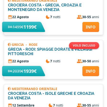
MEDITERRANEO ORIENTALE
CROCIERA COSTA - GRECIA, CROAZIA E
MONTENEGRO DA VENEZIA
22 Agosto
7
notti
30-55
anni
1199€
1499€
INFO
DA:
GRECIA
-
RODI
VOLO INCLUSO
GRECIA - RODI: SPIAGGE DORATE E VILLAGGI
PITTORESCHI
22 Agosto
7
notti
30-50
anni
1939€
2039€
INFO
DA:
MEDITERRANEO ORIENTALE
CROCIERA COSTA - ISOLE GRECHE E CROAZIA
DA VENEZIA
12 Settembre
7
notti
30-55
anni