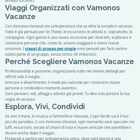
brindisi tra amici.
Viaggi Organizzati con Vamonos
Vacanze
Con
Vamonos Vacanze
vivi un’esperienza che va oltre la semplice vacanza.
Tutto è già pensato per te: l’hotel, le escursioni, le attività e, soprattutto, la
compagnia. Ogni giorno è una nuova occasione per divertirti, esplorare e
conoscere persone che, come te, amano viaggiare e vivere nuove
emozioni. I
viaggi di gruppo per single
sono pensati per farti sentire
subito parte di un gruppo, senza stress né imbarazzi.
Perché Scegliere Vamonos Vacanze
Professionalità e passione: organizziamo tutto nei minimi dettagli per
offrirti solo il meglio.
Amicizie e divertimento: il modo più naturale per conoscere nuove
persone e condividere momenti autentici.
Zero pensieri: voli, alloggi e attività già pronti. Tu devi solo portare la tua
voglia di vacanza.
Esplora, Vivi, Condividi
Se ami il mare, la musica e l’atmosfera rilassata, Capo Verde sarà il tuo
piccolo paradiso. E con
Vamonos Vacanze
, ogni momento sarà speciale: tra
tuffi, escursioni, serate al chiaro di luna e nuove amicizie che potrebbero
durare anche dopo il viaggio.
Preparati a partire per un’esperienza unica, dove ogni giorno è una