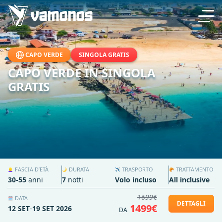
CAPO VERDE
SINGOLA GRATIS
CAPO VERDE IN SINGOLA
GRATIS
FASCIA D’ETÀ
DURATA
TRASPORTO
TRATTAMENTO
👱‍♀️
🌙
✈️
🥐
30-55
anni
7
notti
Volo incluso
All inclusive
1699€
DATA
🗓️
DETTAGLI
1499€
12 SET
-
19 SET 2026
DA