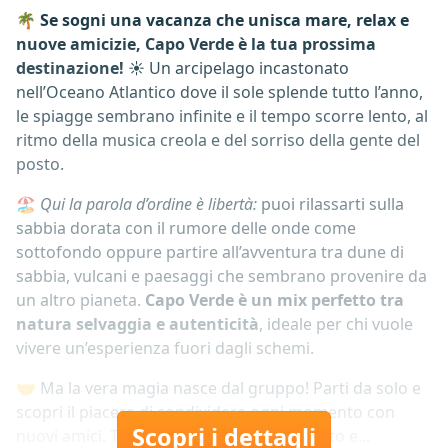
🌴
Se sogni una vacanza che unisca mare, relax e
nuove amicizie, Capo Verde è la tua prossima
destinazione!
☀️ Un arcipelago incastonato
nell’Oceano Atlantico dove il sole splende tutto l’anno,
le spiagge sembrano infinite e il tempo scorre lento, al
ritmo della musica creola e del sorriso della gente del
posto.
🏖️
Qui la parola d’ordine è libertà:
puoi rilassarti sulla
sabbia dorata con il rumore delle onde come
sottofondo oppure partire all’avventura tra dune di
sabbia, vulcani e paesaggi che sembrano provenire da
un altro pianeta.
Capo Verde è un mix perfetto tra
natura selvaggia e autenticità
, ideale per chi vuole
vivere un’esperienza fuori dagli schemi.
🤝 Ma la vera magia nasce dal gruppo! Parti da solo e
scopri il piacere di condividere ogni momento con
Scopri i dettagli
nuovi amici. Tra risate, tramonti mozzafiato e...