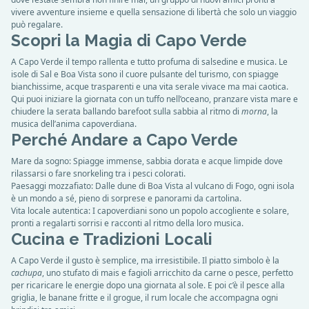
vivere avventure insieme e quella sensazione di libertà che solo un viaggio
può regalare.
Scopri la Magia di Capo Verde
A Capo Verde il tempo rallenta e tutto profuma di salsedine e musica. Le
isole di Sal e Boa Vista sono il cuore pulsante del turismo, con spiagge
bianchissime, acque trasparenti e una vita serale vivace ma mai caotica.
Qui puoi iniziare la giornata con un tuffo nell’oceano, pranzare vista mare e
chiudere la serata ballando barefoot sulla sabbia al ritmo di
morna
, la
musica dell’anima capoverdiana.
Perché Andare a Capo Verde
Mare da sogno: Spiagge immense, sabbia dorata e acque limpide dove
rilassarsi o fare snorkeling tra i pesci colorati.
Paesaggi mozzafiato: Dalle dune di Boa Vista al vulcano di Fogo, ogni isola
è un mondo a sé, pieno di sorprese e panorami da cartolina.
Vita locale autentica: I capoverdiani sono un popolo accogliente e solare,
pronti a regalarti sorrisi e racconti al ritmo della loro musica.
Cucina e Tradizioni Locali
A Capo Verde il gusto è semplice, ma irresistibile. Il piatto simbolo è la
cachupa
, uno stufato di mais e fagioli arricchito da carne o pesce, perfetto
per ricaricare le energie dopo una giornata al sole. E poi c’è il pesce alla
griglia, le banane fritte e il grogue, il rum locale che accompagna ogni