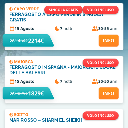
CAPO VERDE
SINGOLA GRATIS
VOLO INCLUSO
FERRAGOSTO A CAPO VERDE IN SINGOLA
GRATIS
15 Agosto
7
notti
30-55
anni
2214€
2464€
INFO
DA:
MAIORCA
VOLO INCLUSO
FERRAGOSTO IN SPAGNA - MAIORCA: IL CUORE
DELLE BALEARI
15 Agosto
7
notti
30-50
anni
1829€
2029€
INFO
DA:
EGITTO
VOLO INCLUSO
MAR ROSSO – SHARM EL SHEIKH