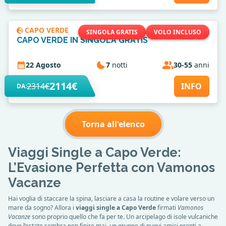
CAPO VERDE
SINGOLA GRATIS
VOLO INCLUSO
CAPO VERDE IN SINGOLA GRATIS
22 Agosto
7
notti
30-55
anni
2114€
2314€
INFO
DA:
Torna all'elenco
Viaggi Single a Capo Verde:
L’Evasione Perfetta con Vamonos
Vacanze
Hai voglia di staccare la spina, lasciare a casa la routine e volare verso un
mare da sogno? Allora i
viaggi single a Capo Verde
firmati
Vamonos
Vacanze
sono proprio quello che fa per te. Un arcipelago di isole vulcaniche
dove l’estate sembra non finire mai, un gruppo di nuovi amici pronti a