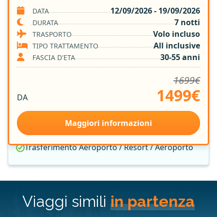
SERVIZI INCLUSI
12/09/2026 - 19/09/2026
DATA
7 notti
DURATA
Volo A/R
Volo incluso
TRASPORTO
7 notti in Resort 4*
All inclusive
TIPO TRATTAMENTO
Trattamento All Inclusive
30-55 anni
FASCIA D'ETA
Group Leader Vamonos
1699€
Tasse Aeroportuali
1499€
Sistemazione nella Camera Prescelta
DA
Assicurazione Medica e Bagaglio
Quota Gestione Pratica
Maggiori informazioni
Singola Gratis
Trasferimento Aeroporto / Resort / Aeroporto
Viaggi simili
in partenza