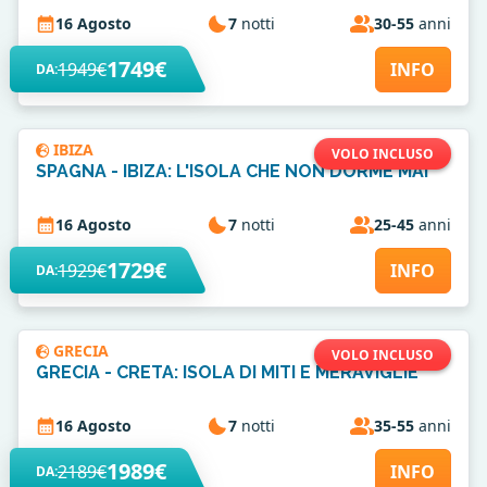
16 Agosto
7
notti
30-55
anni
1749€
1949€
INFO
DA:
IBIZA
VOLO INCLUSO
SPAGNA - IBIZA: L'ISOLA CHE NON DORME MAI
16 Agosto
7
notti
25-45
anni
1729€
1929€
INFO
DA:
GRECIA
VOLO INCLUSO
GRECIA - CRETA: ISOLA DI MITI E MERAVIGLIE
16 Agosto
7
notti
35-55
anni
1989€
2189€
INFO
DA: