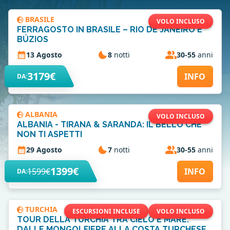
BRASILE
VOLO INCLUSO
FERRAGOSTO IN BRASILE – RIO DE JANEIRO E
BÚZIOS
13 Agosto
8
notti
30-55
anni
3179€
INFO
DA:
ALBANIA
VOLO INCLUSO
ALBANIA - TIRANA & SARANDA: IL BELLO CHE
NON TI ASPETTI
29 Agosto
7
notti
30-55
anni
1399€
1599€
INFO
DA:
TURCHIA
ESCURSIONI INCLUSE
VOLO INCLUSO
TOUR DELLA TURCHIA TRA CIELO E MARE:
DALLE MONGOLFIERE ALLA COSTA TURCHESE