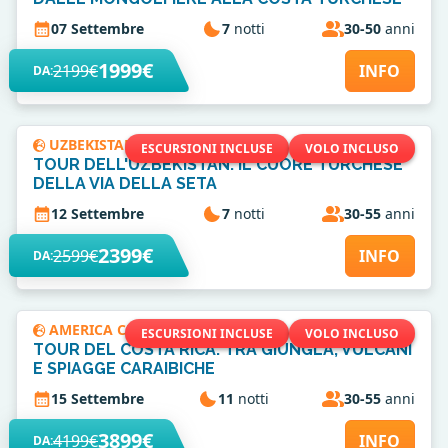
07 Settembre
7
notti
30-50
anni
1999€
2199€
INFO
DA:
UZBEKISTAN
ESCURSIONI INCLUSE
VOLO INCLUSO
TOUR DELL'UZBEKISTAN: IL CUORE TURCHESE
DELLA VIA DELLA SETA
12 Settembre
7
notti
30-55
anni
2399€
2599€
INFO
DA:
AMERICA CENTRALE
ESCURSIONI INCLUSE
VOLO INCLUSO
TOUR DEL COSTA RICA: TRA GIUNGLA, VULCANI
E SPIAGGE CARAIBICHE
15 Settembre
11
notti
30-55
anni
3899€
4199€
INFO
DA: