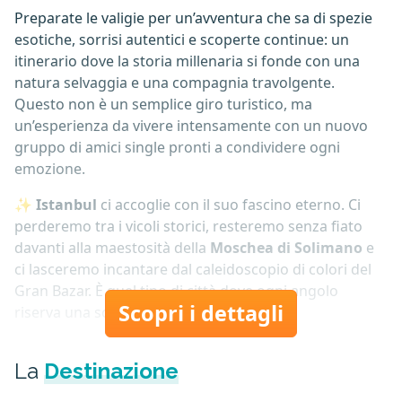
P
reparate le valigie per un’avventura che sa di spezie
esotiche, sorrisi autentici e scoperte continue: un
itinerario dove la storia millenaria si fonde con una
natura selvaggia e una compagnia travolgente.
Questo non è un semplice giro turistico, ma
un’esperienza da vivere intensamente con un nuovo
gruppo di amici single pronti a condividere ogni
emozione.
✨ Istanbul
ci accoglie con il suo fascino eterno. Ci
perderemo tra i vicoli storici, resteremo senza fiato
davanti alla maestosità della
Moschea di Solimano
e
ci lasceremo incantare dal caleidoscopio di colori del
Gran Bazar. È quel tipo di città dove ogni angolo
Scopri i dettagli
riserva una sorpresa...
La
Destinazione