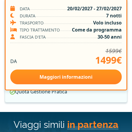
Tutte le esperienze indicate nel programma
20/02/2027 - 27/02/2027
DATA
7 notti
Volo A/R
DURATA
Volo incluso
TRASPORTO
Trasferimenti
Come da programma
TIPO TRATTAMENTO
Guida parlante italiano per tutta la durata del
tour
30-50 anni
FASCIA D'ETA
7 notti in Hotel 4* e 5*
1599€
Trattamento di Pensione Completa
1499€
Group Leader Vamonos
DA
Tasse Aeroportuali
Sistemazione nella Camera Prescelta
Maggiori informazioni
Assicurazione Medica e Bagaglio
Quota Gestione Pratica
Viaggi simili
in partenza