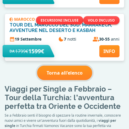
MAROCCO
ESCURSIONI INCLUSE
VOLO INCLUSO
TOUR DEL MAROCCO DEL SUD: MARRAKECH,
AVVENTURE NEL DESERTO E KASBAH
19 Settembre
7
notti
30-55
anni
1599€
1799€
INFO
DA:
Torna all'elenco
Viaggi per Single a Febbraio –
Tour della Turchia: l'avventura
perfetta tra Oriente e Occidente
Se a Febbraio senti il bisogno di spezzare la routine invernale, conoscere
nuovi amici e vivere un'avventura fuori dalla quotidianità, i
viaggi per
single
in Turchia firmati Vamonos Vacanze sono la tua perfetta via