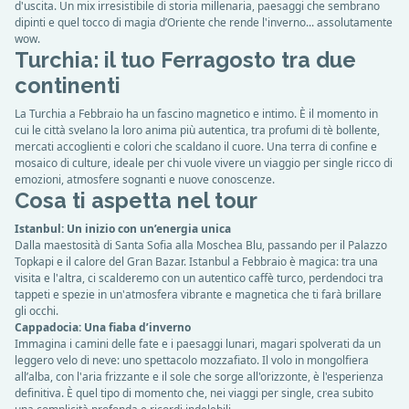
d'uscita. Un mix irresistibile di storia millenaria, paesaggi che sembrano
dipinti e quel tocco di magia d’Oriente che rende l'inverno... assolutamente
wow.
Turchia: il tuo Ferragosto tra due
continenti
La Turchia a Febbraio ha un fascino magnetico e intimo. È il momento in
cui le città svelano la loro anima più autentica, tra profumi di tè bollente,
mercati accoglienti e colori che scaldano il cuore. Una terra di confine e
mosaico di culture, ideale per chi vuole vivere un viaggio per single ricco di
emozioni, atmosfere sognanti e nuove conoscenze.
Cosa ti aspetta nel tour
Istanbul: Un inizio con un’energia unica
Dalla maestosità di Santa Sofia alla Moschea Blu, passando per il Palazzo
Topkapi e il calore del Gran Bazar. Istanbul a Febbraio è magica: tra una
visita e l'altra, ci scalderemo con un autentico caffè turco, perdendoci tra
tappeti e spezie in un'atmosfera vibrante e magnetica che ti farà brillare
gli occhi.
Cappadocia: Una fiaba d’inverno
Immagina i camini delle fate e i paesaggi lunari, magari spolverati da un
leggero velo di neve: uno spettacolo mozzafiato. Il volo in mongolfiera
all’alba, con l'aria frizzante e il sole che sorge all'orizzonte, è l'esperienza
definitiva. È quel tipo di momento che, nei viaggi per single, crea subito