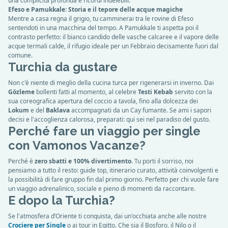
una complicità profonda e ricordi indelebili.
Efeso e Pamukkale: Storia e il tepore delle acque magiche
Mentre a casa regna il grigio, tu camminerai tra le rovine di Efeso
sentendoti in una macchina del tempo. A Pamukkale ti aspetta poi il
contrasto perfetto: il bianco candido delle vasche calcaree e il vapore delle
acque termali calde, il rifugio ideale per un Febbraio decisamente fuori dal
comune.
Turchia da gustare
Non c'è niente di meglio della cucina turca per rigenerarsi in inverno. Dai
Gözleme
bollenti fatti al momento, al celebre
Testi Kebab
servito con la
sua coreografica apertura del coccio a tavola, fino alla dolcezza dei
Lokum
e del
Baklava
accompagnati da un Cay fumante. Se ami i sapori
decisi e l'accoglienza calorosa, preparati: qui sei nel paradiso del gusto.
Perché fare un viaggio per single
con Vamonos Vacanze?
Perché è
zero sbatti e 100% divertimento
. Tu porti il sorriso, noi
pensiamo a tutto il resto: guide top, itinerario curato, attività coinvolgenti e
la possibilità di fare gruppo fin dal primo giorno. Perfetto per chi vuole fare
un viaggio adrenalinico, sociale e pieno di momenti da raccontare.
E dopo la Turchia?
Se l'atmosfera d’Oriente ti conquista, dai un'occhiata anche alle nostre
Crociere per Single
o ai tour in Egitto. Che sia il Bosforo, il Nilo o il