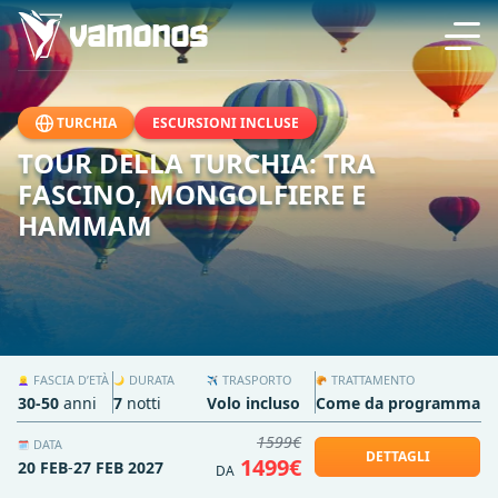
TURCHIA
ESCURSIONI INCLUSE
TOUR DELLA TURCHIA: TRA
FASCINO, MONGOLFIERE E
HAMMAM
FASCIA D’ETÀ
DURATA
TRASPORTO
TRATTAMENTO
👱‍♀️
🌙
✈️
🥐
30-50
anni
7
notti
Volo incluso
Come da programma
1599€
DATA
🗓️
DETTAGLI
1499€
20 FEB
-
27 FEB 2027
DA