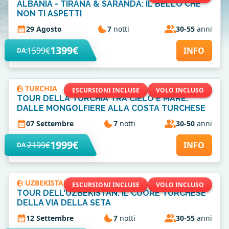
ALBANIA - TIRANA & SARANDA: IL BELLO CHE
NON TI ASPETTI
29 Agosto
7
notti
30-55
anni
1399€
1599€
INFO
DA:
TURCHIA
ESCURSIONI INCLUSE
VOLO INCLUSO
TOUR DELLA TURCHIA TRA CIELO E MARE:
DALLE MONGOLFIERE ALLA COSTA TURCHESE
07 Settembre
7
notti
30-50
anni
1999€
2199€
INFO
DA:
UZBEKISTAN
ESCURSIONI INCLUSE
VOLO INCLUSO
TOUR DELL'UZBEKISTAN: IL CUORE TURCHESE
DELLA VIA DELLA SETA
12 Settembre
7
notti
30-55
anni