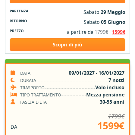
Sabato
29 Maggio
Sabato
05 Giugno
a partire da
1799€
1599€
Scopri di più
SERVIZI INCLUSI
09/01/2027 - 16/01/2027
DATA
7 notti
DURATA
Volo A/R
Volo incluso
TRASPORTO
Trasferimenti
Mezza pensione
TIPO TRATTAMENTO
Biglietti d'ingresso ove previsto dal programma
30-55 anni
FASCIA D'ETA
7 notti in Hotel 4* e 5*
1799€
Trattamento di Mezza Pensione
1599€
Tasse Aeroportuali
DA
Sistemazione nella Camera Prescelta