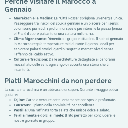
Perché Visitare il Marocco a
Gennaio
Marrakech e la Medina:
La "Città Rossa" sprigiona un'energia unica.
Passeggiare tra i vicoli del souk a gennaio è un piacere per i sensi: i
colori sono più nitidi, i profumi di spezie più intensi e la piazza Jemaa
el-Fna è il cuore pulsante di una cultura millenaria.
Clima Rigenerante:
Dimentica il grigiore cittadino. Il sole di gennaio
in Marocco regala temperature miti durante il giorno, ideali per
esplorare palazzi storici, giardini segreti e mercati vivaci senza
l'affanno del caldo estivo.
Cultura e Tradizioni:
Dalle architetture dettagliate ai panorami
mozzafiato delle valli, ogni angolo racconta una storia che ti
incanterà.
Piatti Marocchini da non perdere
La cucina marocchina è un abbraccio di sapori. Durante il viaggio potrai
gustare:
Tajine:
Carne o verdure cotte lentamente con spezie profumate.
Couscous:
Il piatto della convivialità per eccellenza.
Pastilla:
Una raffinata torta salata che unisce dolce e salato.
Tè alla menta e dolci al miele:
Il rito perfetto per concludere le
nostre giornate in gruppo.