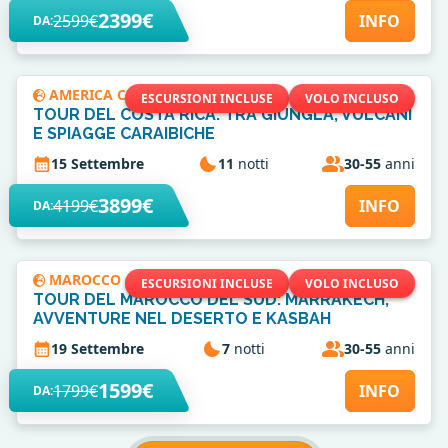
2399€
2599€
INFO
DA:
AMERICA CENTRALE
ESCURSIONI INCLUSE
VOLO INCLUSO
TOUR DEL COSTA RICA: TRA GIUNGLA, VULCANI
E SPIAGGE CARAIBICHE
15 Settembre
11
notti
30-55
anni
3899€
4199€
INFO
DA:
MAROCCO
ESCURSIONI INCLUSE
VOLO INCLUSO
TOUR DEL MAROCCO DEL SUD: MARRAKECH,
AVVENTURE NEL DESERTO E KASBAH
19 Settembre
7
notti
30-55
anni
1599€
1799€
INFO
DA: