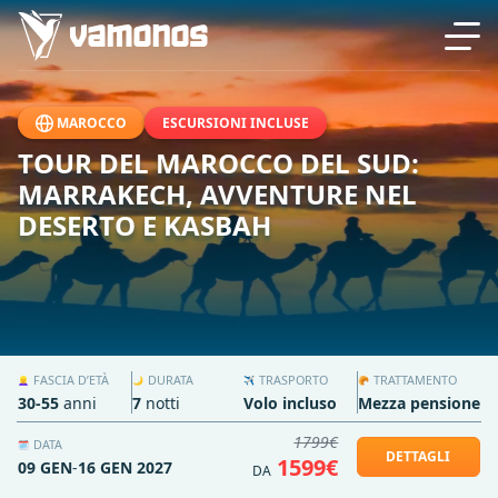
MAROCCO
ESCURSIONI INCLUSE
TOUR DEL MAROCCO DEL SUD:
MARRAKECH, AVVENTURE NEL
DESERTO E KASBAH
FASCIA D’ETÀ
DURATA
TRASPORTO
TRATTAMENTO
👱‍♀️
🌙
✈️
🥐
30-55
anni
7
notti
Volo incluso
Mezza pensione
1799€
DATA
🗓️
DETTAGLI
1599€
09 GEN
-
16 GEN 2027
DA