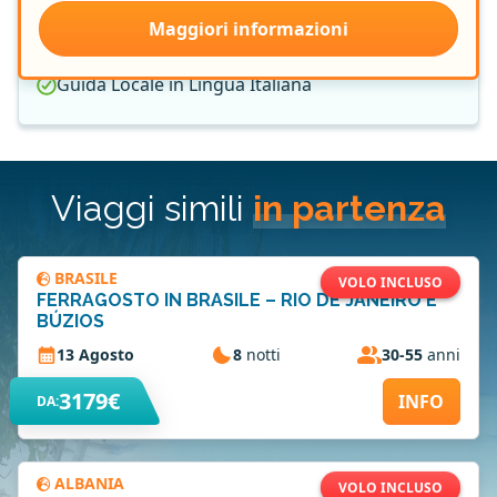
Assicurazione Medica e Bagaglio
Maggiori informazioni
Quota Gestione Pratica
Guida Locale in Lingua Italiana
Viaggi simili
in partenza
BRASILE
VOLO INCLUSO
FERRAGOSTO IN BRASILE – RIO DE JANEIRO E
BÚZIOS
13 Agosto
8
notti
30-55
anni
3179€
INFO
DA:
ALBANIA
VOLO INCLUSO