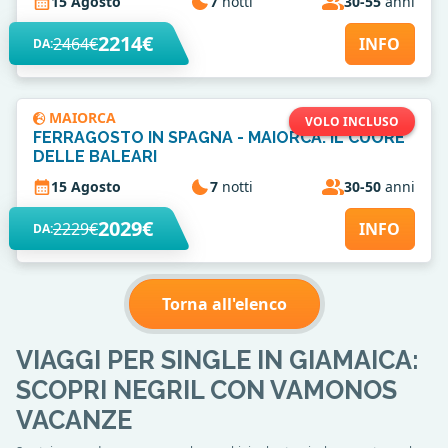
15 Agosto
7
notti
30-55
anni
2214€
2464€
INFO
DA:
MAIORCA
VOLO INCLUSO
FERRAGOSTO IN SPAGNA - MAIORCA: IL CUORE
DELLE BALEARI
15 Agosto
7
notti
30-50
anni
2029€
2229€
INFO
DA:
Torna all'elenco
VIAGGI PER SINGLE IN GIAMAICA:
SCOPRI NEGRIL CON VAMONOS
VACANZE