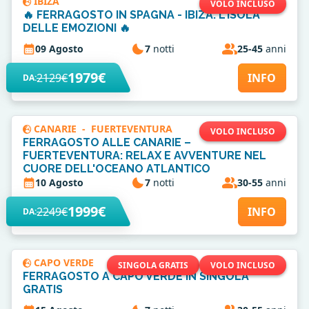
IBIZA
VOLO INCLUSO
🔥 FERRAGOSTO IN SPAGNA - IBIZA: L'ISOLA
DELLE EMOZIONI 🔥
09 Agosto
7
notti
25-45
anni
1979€
2129€
INFO
DA:
CANARIE
-
FUERTEVENTURA
VOLO INCLUSO
FERRAGOSTO ALLE CANARIE –
FUERTEVENTURA: RELAX E AVVENTURE NEL
CUORE DELL'OCEANO ATLANTICO
10 Agosto
7
notti
30-55
anni
1999€
2249€
INFO
DA:
CAPO VERDE
SINGOLA GRATIS
VOLO INCLUSO
FERRAGOSTO A CAPO VERDE IN SINGOLA
GRATIS