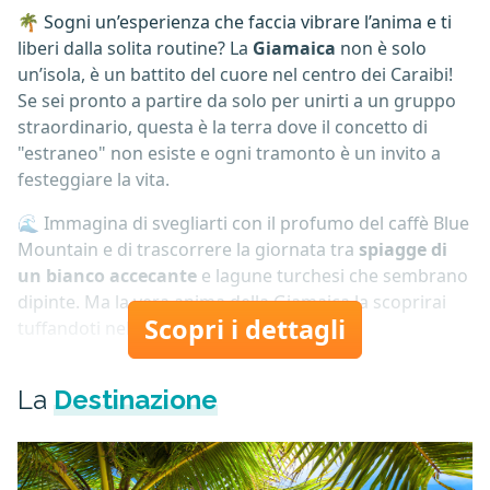
🌴 Sogni un’esperienza che faccia vibrare l’anima e ti
liberi dalla solita routine? La
Giamaica
non è solo
un’isola, è un battito del cuore nel centro dei Caraibi!
Se sei pronto a partire da solo per unirti a un gruppo
straordinario, questa è la terra dove il concetto di
"estraneo" non esiste e ogni tramonto è un invito a
festeggiare la vita.
🌊 Immagina di svegliarti con il profumo del caffè Blue
Mountain e di trascorrere la giornata tra
spiagge di
un bianco accecante
e lagune turchesi che sembrano
dipinte. Ma la vera anima della Giamaica la scoprirai
Scopri i dettagli
tuffandoti nelle rinfrescanti...
La
Destinazione