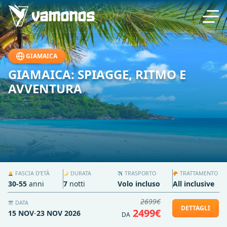
GIAMAICA
GIAMAICA: SPIAGGE, RITMO E
AVVENTURA
FASCIA D’ETÀ
DURATA
TRASPORTO
TRATTAMENTO
👱‍♀️
🌙
✈️
🥐
30-55
anni
7
notti
Volo incluso
All inclusive
2699€
DATA
🗓️
DETTAGLI
2499€
15 NOV
-
23 NOV 2026
DA