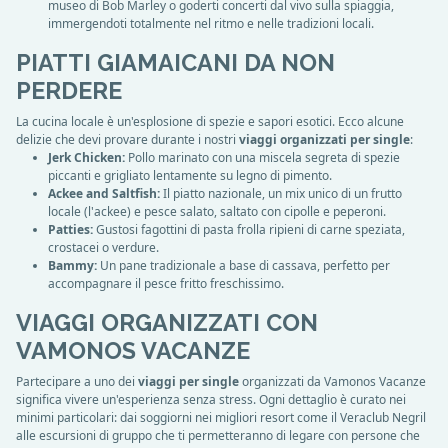
museo di Bob Marley o goderti concerti dal vivo sulla spiaggia,
immergendoti totalmente nel ritmo e nelle tradizioni locali.
PIATTI GIAMAICANI DA NON
PERDERE
La cucina locale è un'esplosione di spezie e sapori esotici. Ecco alcune
delizie che devi provare durante i nostri
viaggi organizzati per single
:
Jerk Chicken:
Pollo marinato con una miscela segreta di spezie
piccanti e grigliato lentamente su legno di pimento.
Ackee and Saltfish:
Il piatto nazionale, un mix unico di un frutto
locale (l'ackee) e pesce salato, saltato con cipolle e peperoni.
Patties:
Gustosi fagottini di pasta frolla ripieni di carne speziata,
crostacei o verdure.
Bammy:
Un pane tradizionale a base di cassava, perfetto per
accompagnare il pesce fritto freschissimo.
VIAGGI ORGANIZZATI CON
VAMONOS VACANZE
Partecipare a uno dei
viaggi per single
organizzati da Vamonos Vacanze
significa vivere un'esperienza senza stress. Ogni dettaglio è curato nei
minimi particolari: dai soggiorni nei migliori resort come il Veraclub Negril
alle escursioni di gruppo che ti permetteranno di legare con persone che