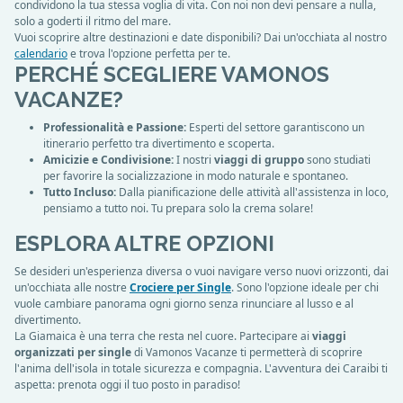
condividono la tua stessa voglia di vita. Con noi non devi pensare a nulla,
solo a goderti il ritmo del mare.
Vuoi scoprire altre destinazioni e date disponibili? Dai un'occhiata al nostro
calendario
e trova l'opzione perfetta per te.
PERCHÉ SCEGLIERE VAMONOS
VACANZE?
Professionalità e Passione:
Esperti del settore garantiscono un
itinerario perfetto tra divertimento e scoperta.
Amicizie e Condivisione:
I nostri
viaggi di gruppo
sono studiati
per favorire la socializzazione in modo naturale e spontaneo.
Tutto Incluso:
Dalla pianificazione delle attività all'assistenza in loco,
pensiamo a tutto noi. Tu prepara solo la crema solare!
ESPLORA ALTRE OPZIONI
Se desideri un'esperienza diversa o vuoi navigare verso nuovi orizzonti, dai
un'occhiata alle nostre
Crociere per Single
. Sono l'opzione ideale per chi
vuole cambiare panorama ogni giorno senza rinunciare al lusso e al
divertimento.
La Giamaica è una terra che resta nel cuore. Partecipare ai
viaggi
organizzati per single
di Vamonos Vacanze ti permetterà di scoprire
l'anima dell'isola in totale sicurezza e compagnia. L'avventura dei Caraibi ti
aspetta: prenota oggi il tuo posto in paradiso!