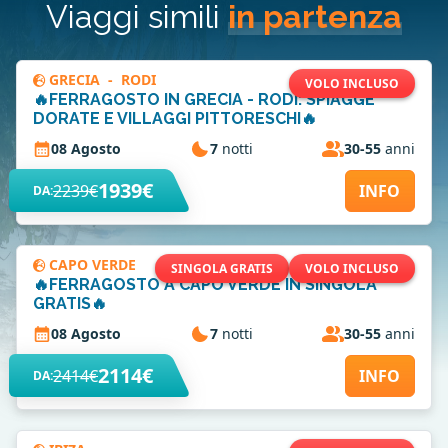
Viaggi simili
in partenza
GRECIA
-
RODI
VOLO INCLUSO
🔥FERRAGOSTO IN GRECIA - RODI: SPIAGGE
DORATE E VILLAGGI PITTORESCHI🔥
08 Agosto
7
notti
30-55
anni
1939€
2239€
INFO
DA:
CAPO VERDE
SINGOLA GRATIS
VOLO INCLUSO
🔥FERRAGOSTO A CAPO VERDE IN SINGOLA
GRATIS🔥
08 Agosto
7
notti
30-55
anni
2114€
2414€
INFO
DA: