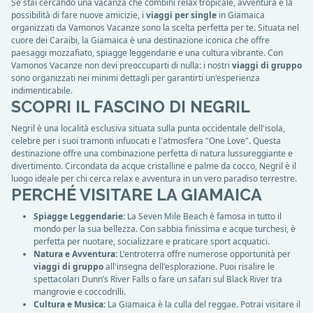
Se stai cercando una vacanza che combini relax tropicale, avventura e la
possibilità di fare nuove amicizie, i
viaggi per single
in Giamaica
organizzati da Vamonos Vacanze sono la scelta perfetta per te. Situata nel
cuore dei Caraibi, la Giamaica è una destinazione iconica che offre
paesaggi mozzafiato, spiagge leggendarie e una cultura vibrante. Con
Vamonos Vacanze non devi preoccuparti di nulla: i nostri
viaggi di gruppo
sono organizzati nei minimi dettagli per garantirti un'esperienza
indimenticabile.
SCOPRI IL FASCINO DI NEGRIL
Negril è una località esclusiva situata sulla punta occidentale dell'isola,
celebre per i suoi tramonti infuocati e l'atmosfera "One Love". Questa
destinazione offre una combinazione perfetta di natura lussureggiante e
divertimento. Circondata da acque cristalline e palme da cocco, Negril è il
luogo ideale per chi cerca relax e avventura in un vero paradiso terrestre.
PERCHÉ VISITARE LA GIAMAICA
Spiagge Leggendarie:
La Seven Mile Beach è famosa in tutto il
mondo per la sua bellezza. Con sabbia finissima e acque turchesi, è
perfetta per nuotare, socializzare e praticare sport acquatici.
Natura e Avventura:
L'entroterra offre numerose opportunità per
viaggi di gruppo
all'insegna dell'esplorazione. Puoi risalire le
spettacolari Dunn’s River Falls o fare un safari sul Black River tra
mangrovie e coccodrilli.
Cultura e Musica:
La Giamaica è la culla del reggae. Potrai visitare il