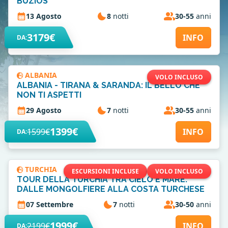
BÚZIOS
13 Agosto
8
notti
30-55
anni
3179€
INFO
DA:
ALBANIA
VOLO INCLUSO
ALBANIA - TIRANA & SARANDA: IL BELLO CHE
NON TI ASPETTI
29 Agosto
7
notti
30-55
anni
1399€
1599€
INFO
DA:
TURCHIA
ESCURSIONI INCLUSE
VOLO INCLUSO
TOUR DELLA TURCHIA TRA CIELO E MARE:
DALLE MONGOLFIERE ALLA COSTA TURCHESE
07 Settembre
7
notti
30-50
anni
1999€
2199€
INFO
DA: