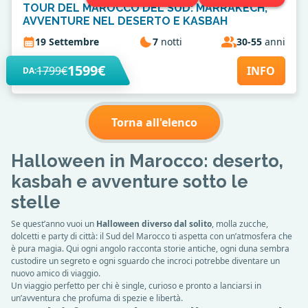
TOUR DEL MAROCCO DEL SUD: MARRAKECH,
AVVENTURE NEL DESERTO E KASBAH
19 Settembre
7
notti
30-55
anni
1599€
1799€
INFO
DA:
Torna all'elenco
Halloween in Marocco: deserto,
kasbah e avventure sotto le
stelle
Se quest’anno vuoi un
Halloween diverso dal solito
, molla zucche,
dolcetti e party di città: il Sud del Marocco ti aspetta con un’atmosfera che
è pura magia. Qui ogni angolo racconta storie antiche, ogni duna sembra
custodire un segreto e ogni sguardo che incroci potrebbe diventare un
nuovo amico di viaggio.
Un viaggio perfetto per chi è single, curioso e pronto a lanciarsi in
un’avventura che profuma di spezie e libertà.