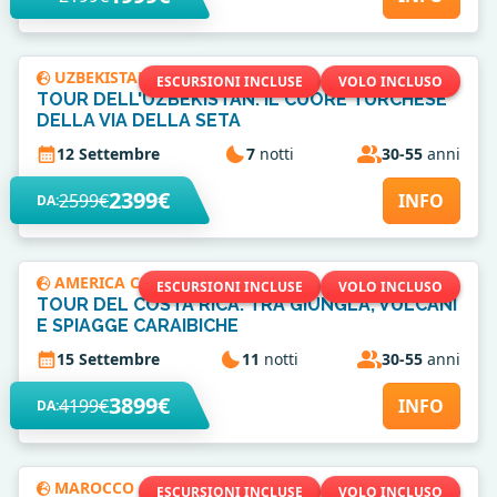
UZBEKISTAN
ESCURSIONI INCLUSE
VOLO INCLUSO
TOUR DELL'UZBEKISTAN: IL CUORE TURCHESE
DELLA VIA DELLA SETA
12 Settembre
7
notti
30-55
anni
2399€
2599€
INFO
DA:
AMERICA CENTRALE
ESCURSIONI INCLUSE
VOLO INCLUSO
TOUR DEL COSTA RICA: TRA GIUNGLA, VULCANI
E SPIAGGE CARAIBICHE
15 Settembre
11
notti
30-55
anni
3899€
4199€
INFO
DA:
MAROCCO
ESCURSIONI INCLUSE
VOLO INCLUSO