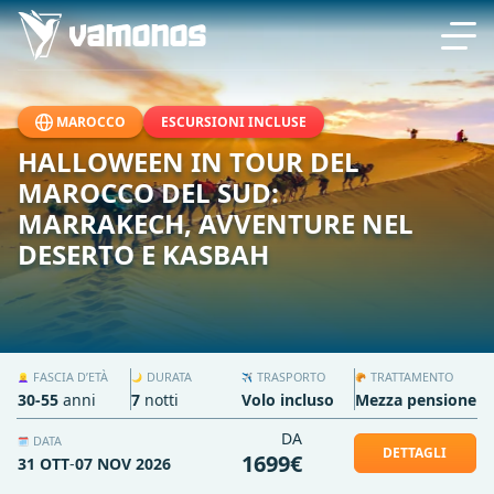
MAROCCO
ESCURSIONI INCLUSE
HALLOWEEN IN TOUR DEL
MAROCCO DEL SUD:
MARRAKECH, AVVENTURE NEL
DESERTO E KASBAH
FASCIA D’ETÀ
DURATA
TRASPORTO
TRATTAMENTO
👱‍♀️
🌙
✈️
🥐
30-55
anni
7
notti
Volo incluso
Mezza pensione
DA
DATA
🗓️
DETTAGLI
1699€
31 OTT
-
07 NOV 2026