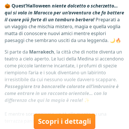
🎃
Quest’Halloween
niente dolcetto o scherzetto…
qui si vola in Marocco per un’avventura che fa battere
il cuore più forte di un tamburo berbero!
Preparati a
un viaggio che mischia mistero, magia e quella voglia
matta di conoscere nuovi amici mentre esplori
paesaggi che sembrano usciti da una leggenda. 🌙🔥
Si parte da
Marrakech
, la città che di notte diventa un
teatro a cielo aperto. Le luci della Medina si accendono
come piccole lanterne incantate, i profumi di spezie
riempiono l’aria e i souk diventano un labirinto
irresistibile da cui nessuno vuole davvero scappare.
Passeggiare tra bancarelle colorate all’imbrunire è
come entrare in un racconto orientale… con la
differenza che qui la magia è reale!
✨
E mentre sorseggiamo un tè alla menta su una
Scopri i dettagli
terrazza panoramica, il...