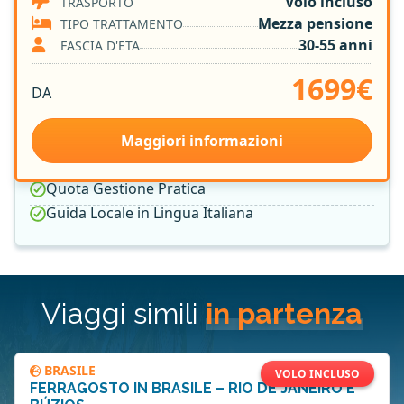
Volo incluso
TRASPORTO
Trasferimenti
Mezza pensione
TIPO TRATTAMENTO
Biglietti d'ingresso ove previsto dal programma
30-55 anni
FASCIA D'ETA
7 notti in Hotel 4* e 5*
1699€
Trattamento di Mezza Pensione
DA
Tasse Aeroportuali
Sistemazione nella Camera Prescelta
Maggiori informazioni
Assicurazione Medica e Bagaglio
Quota Gestione Pratica
Guida Locale in Lingua Italiana
Viaggi simili
in partenza
BRASILE
VOLO INCLUSO
FERRAGOSTO IN BRASILE – RIO DE JANEIRO E