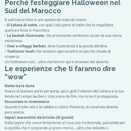
Perché festeggiare Halloween nel
Sud del Marocco
Il sud marocchino è uno spettacolo tutto da vivere:
•
Il Sahara di notte
, con quel cielo pieno di stelle che fa impallidire
qualsiasi festa in maschera.
•
Le kasbah illuminate
, che al tramonto sembrano uscite da una storia
misteriosa.
•
Oasi e villaggi berberi
, dove l’autenticità è la parola d’ordine.
•
Tradizioni locali
che rendono ogni incontro un piccolo rituale di
scoperta.
Un Halloween così… altro che horror: qui ti innamori del deserto.
Le esperienze che ti faranno dire
“wow”
Notte tra le dune
Invece di bussare porta per porta, qui ti godi il silenzio del Sahara e la tua
tenda nel campo berbero. Una scena da film, ma tu sei il protagonista.
Escursione in dromedario
Quando il sole cala e la sabbia si colora d’arancio, la cavalcata diventa
pura poesia.
Sapori marocchini da brivido (di gusto!)
Dalla tagine che cuoce lentamente al couscous tradizionale, passando per
la pastilla che ti sorprende al primo morso… altro che dolcetto o