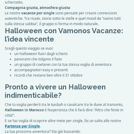
scherzetto.
Compagnia giusta, atmosfera giusta
Le nostre
vacanze per single
sono pensate per creare connessioni
autentiche. Tra risate, storie sotto le stelle e quel mood da “siamo tutti
sulla stessa sabbia”, il gruppo si forma in modo naturale.
Halloween con Vamonos Vacanze:
l’idea vincente
Scegli questo viaggio se vuoi:
un Halloween fuori dagli schemi
panorami che tolgono il fiato
un gruppo di coetanei con la tua stessa voglia di avventura
accompagnatori easy e presenti
ricordi che restano ben oltre il 31 ottobre
Pronto a vivere un Halloween
indimenticabile?
Che tu voglia perderti tra le kasbah o cavalcare tra le dune al tramonto,
Halloween in Marocco
è l’esperienza che ti farà dire: “Altro che feste in
città!”.
E se hai voglia di scoprire altre mete per single, fai un salto alle nostre
Partenze per Single
.
La tua prossima avventura? Sta già bussando.