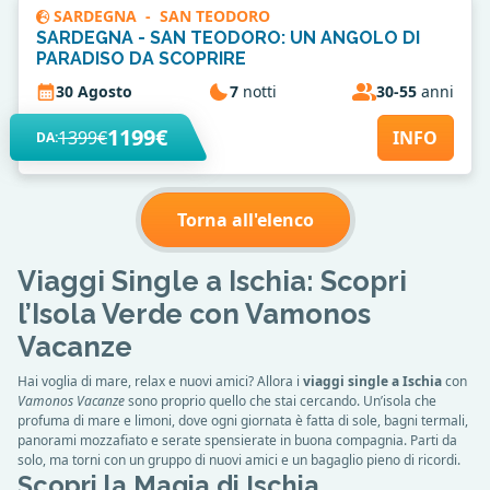
SARDEGNA
-
SAN TEODORO
SARDEGNA - SAN TEODORO: UN ANGOLO DI
PARADISO DA SCOPRIRE
30 Agosto
7
notti
30-55
anni
1199€
1399€
INFO
DA:
Torna all'elenco
Viaggi Single a Ischia: Scopri
l’Isola Verde con Vamonos
Vacanze
Hai voglia di mare, relax e nuovi amici? Allora i
viaggi single a Ischia
con
Vamonos Vacanze
sono proprio quello che stai cercando. Un’isola che
profuma di mare e limoni, dove ogni giornata è fatta di sole, bagni termali,
panorami mozzafiato e serate spensierate in buona compagnia. Parti da
solo, ma torni con un gruppo di nuovi amici e un bagaglio pieno di ricordi.
Scopri la Magia di Ischia