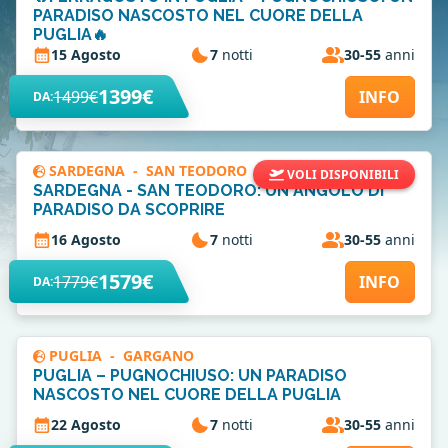
PARADISO NASCOSTO NEL CUORE DELLA
PUGLIA🔥
15 Agosto
7
notti
30-55
anni
1399€
1499€
INFO
DA:
SARDEGNA
-
SAN TEODORO
VOLI DISPONIBILI
SARDEGNA - SAN TEODORO: UN ANGOLO DI
PARADISO DA SCOPRIRE
16 Agosto
7
notti
30-55
anni
1579€
1779€
INFO
DA:
PUGLIA
-
GARGANO
PUGLIA – PUGNOCHIUSO: UN PARADISO
NASCOSTO NEL CUORE DELLA PUGLIA
22 Agosto
7
notti
30-55
anni