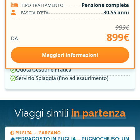
SERVIZI INCLUSI
Pensione completa
TIPO TRATTAMENTO
30-55 anni
FASCIA D'ETA
Bevande ai pasti
999€
7 notti in Hotel 3*
899€
Trattamento di Pensione Completa
DA
Group Leader Vamonos
Assicurazione Medica e Bagaglio
Maggiori informazioni
Welcome Cocktail
Quota Gestione Pratica
Servizio Spiaggia (fino ad esaurimento)
Viaggi simili
in partenza
PUGLIA
-
GARGANO
🔥FERRAGOSTO IN PUGLIA – PUGNOCHIUSO: UN