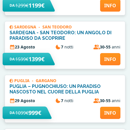
1199€
1299€
INFO
DA:
SARDEGNA
-
SAN TEODORO
SARDEGNA - SAN TEODORO: UN ANGOLO DI
PARADISO DA SCOPRIRE
23 Agosto
7
notti
30-55
anni
1399€
1599€
INFO
DA:
PUGLIA
-
GARGANO
PUGLIA – PUGNOCHIUSO: UN PARADISO
NASCOSTO NEL CUORE DELLA PUGLIA
29 Agosto
7
notti
30-55
anni
999€
1099€
INFO
DA: