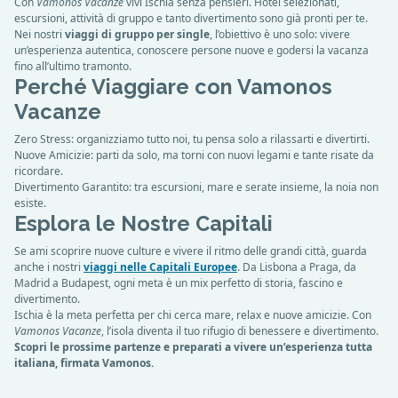
Con
Vamonos Vacanze
vivi Ischia senza pensieri. Hotel selezionati,
escursioni, attività di gruppo e tanto divertimento sono già pronti per te.
Nei nostri
viaggi di gruppo per single
, l’obiettivo è uno solo: vivere
un’esperienza autentica, conoscere persone nuove e godersi la vacanza
fino all’ultimo tramonto.
Perché Viaggiare con Vamonos
Vacanze
Zero Stress: organizziamo tutto noi, tu pensa solo a rilassarti e divertirti.
Nuove Amicizie: parti da solo, ma torni con nuovi legami e tante risate da
ricordare.
Divertimento Garantito: tra escursioni, mare e serate insieme, la noia non
esiste.
Esplora le Nostre Capitali
Se ami scoprire nuove culture e vivere il ritmo delle grandi città, guarda
anche i nostri
viaggi nelle Capitali Europee
. Da Lisbona a Praga, da
Madrid a Budapest, ogni meta è un mix perfetto di storia, fascino e
divertimento.
Ischia è la meta perfetta per chi cerca mare, relax e nuove amicizie. Con
Vamonos Vacanze
, l’isola diventa il tuo rifugio di benessere e divertimento.
Scopri le prossime partenze e preparati a vivere un’esperienza tutta
italiana, firmata Vamonos.