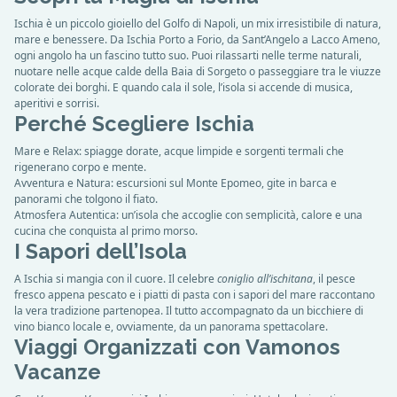
Ischia è un piccolo gioiello del Golfo di Napoli, un mix irresistibile di natura,
mare e benessere. Da Ischia Porto a Forio, da Sant’Angelo a Lacco Ameno,
ogni angolo ha un fascino tutto suo. Puoi rilassarti nelle terme naturali,
nuotare nelle acque calde della Baia di Sorgeto o passeggiare tra le viuzze
colorate dei borghi. E quando cala il sole, l’isola si accende di musica,
aperitivi e sorrisi.
Perché Scegliere Ischia
Mare e Relax: spiagge dorate, acque limpide e sorgenti termali che
rigenerano corpo e mente.
Avventura e Natura: escursioni sul Monte Epomeo, gite in barca e
panorami che tolgono il fiato.
Atmosfera Autentica: un’isola che accoglie con semplicità, calore e una
cucina che conquista al primo morso.
I Sapori dell’Isola
A Ischia si mangia con il cuore. Il celebre
coniglio all’ischitana
, il pesce
fresco appena pescato e i piatti di pasta con i sapori del mare raccontano
la vera tradizione partenopea. Il tutto accompagnato da un bicchiere di
vino bianco locale e, ovviamente, da un panorama spettacolare.
Viaggi Organizzati con Vamonos
Vacanze