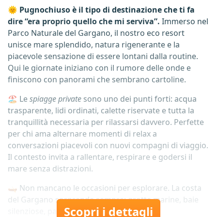
🌞
Pugnochiuso è il tipo di destinazione che ti fa
dire “era proprio quello che mi serviva”.
Immerso nel
Parco Naturale del Gargano, il nostro eco resort
unisce mare splendido, natura rigenerante e la
piacevole sensazione di essere lontani dalla routine.
Qui le giornate iniziano con il rumore delle onde e
finiscono con panorami che sembrano cartoline.
🏖️ Le
spiagge private
sono uno dei punti forti: acqua
trasparente, lidi ordinati, calette riservate e tutta la
tranquillità necessaria per rilassarsi davvero. Perfette
per chi ama alternare momenti di relax a
conversazioni piacevoli con nuovi compagni di viaggio.
Il contesto invita a rallentare, respirare e godersi il
mare senza distrazioni.
🛶 Non mancano le occasioni per esplorare. La costa
del Gargano sorprende sempre: grotte marine, baie
Scopri i dettagli
silenziose, pareti rocciose che...