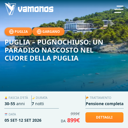
PUGLIA
GARGANO
PUGLIA – PUGNOCHIUSO: UN
PARADISO NASCOSTO NEL
CUORE DELLA PUGLIA
FASCIA D’ETÀ
DURATA
TRATTAMENTO
👱‍♀️
🌙
🥐
30-55
anni
7
notti
Pensione completa
999€
DATA
🗓️
DETTAGLI
899€
05 SET
-
12 SET 2026
DA