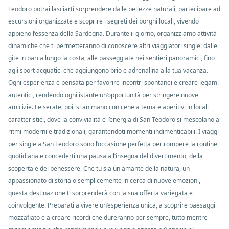
Teodoro potrai lasciarti sorprendere dalle bellezze naturali, partecipare ad
escursioni organizzate e scoprire i segreti dei borghi locali, vivendo
appieno l’essenza della Sardegna. Durante il giorno, organizziamo attività
dinamiche che ti permetteranno di conoscere altri viaggiatori single: dalle
gite in barca lungo la costa, alle passeggiate nei sentieri panoramici, fino
agli sport acquatici che aggiungono brio e adrenalina alla tua vacanza.
Ogni esperienza è pensata per favorire incontri spontanei e creare legami
autentici, rendendo ogni istante un’opportunità per stringere nuove
amicizie. Le serate, poi, si animano con cene a tema e aperitivi in locali
caratteristici, dove la convivialità e l’energia di San Teodoro si mescolano a
ritmi moderni e tradizionali, garantendoti momenti indimenticabili. I viaggi
per single a San Teodoro sono l’occasione perfetta per rompere la routine
quotidiana e concederti una pausa all’insegna del divertimento, della
scoperta e del benessere. Che tu sia un amante della natura, un
appassionato di storia o semplicemente in cerca di nuove emozioni,
questa destinazione ti sorprenderà con la sua offerta variegata e
coinvolgente. Preparati a vivere un’esperienza unica, a scoprire paesaggi
mozzafiato e a creare ricordi che dureranno per sempre, tutto mentre