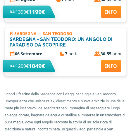
1199€
1399€
INFO
DA:
SARDEGNA
-
SAN TEODORO
SARDEGNA - SAN TEODORO: UN ANGOLO DI
PARADISO DA SCOPRIRE
06 Settembre
7
notti
30-55
anni
1049€
1299€
INFO
DA:
Scopri il fascino della Sardegna con i viaggi per single a San Teodoro,
un’esperienza che unisce relax, divertimento e nuove amicizie in una delle
mete più incantevoli del Mediterraneo. Immagina di passeggiare lungo
spiagge dorate, bagnate da acque cristalline e immerse in un’atmosfera di
pura magia, dove ogni angolo racconta la storia di un’isola ricca di
tradizione e natura incontaminata. In questi viaggi per single a San