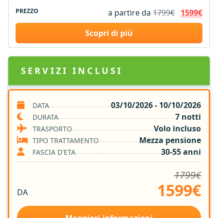
a partire da
1799€
1599€
Scopri di più
SERVIZI INCLUSI
Volo A/R
03/10/2026 - 10/10/2026
DATA
6 notti in Hotel 4* e 5*
7 notti
DURATA
1 notte in campo tendato nel deserto
Volo incluso
TRASPORTO
Trattamento di Mezza Pensione
Mezza pensione
TIPO TRATTAMENTO
Tasse Aeroportuali
30-55 anni
FASCIA D'ETA
Sistemazione nella Camera Prescelta
1799€
Assicurazione Medica e Bagaglio
1599€
Welcome Cocktail
DA
Quota Gestione Pratica
Trasferimento Aeroporto / Resort / Aeroporto