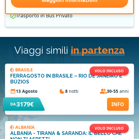
Maggiori informazioni
Guida Locale in Lingua Italiana
Trasporto in Bus Privato
Viaggi simili
in partenza
BRASILE
VOLO INCLUSO
FERRAGOSTO IN BRASILE – RIO DE JANEIRO E
BÚZIOS
13 Agosto
8
notti
30-55
anni
3179€
INFO
DA:
ALBANIA
VOLO INCLUSO
ALBANIA - TIRANA & SARANDA: IL BELLO CHE