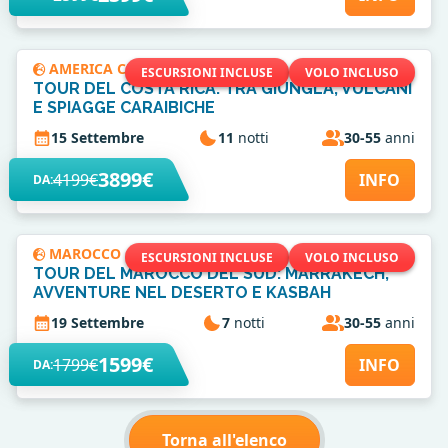
AMERICA CENTRALE
ESCURSIONI INCLUSE
VOLO INCLUSO
TOUR DEL COSTA RICA: TRA GIUNGLA, VULCANI
E SPIAGGE CARAIBICHE
15 Settembre
11
notti
30-55
anni
3899€
4199€
INFO
DA:
MAROCCO
ESCURSIONI INCLUSE
VOLO INCLUSO
TOUR DEL MAROCCO DEL SUD: MARRAKECH,
AVVENTURE NEL DESERTO E KASBAH
19 Settembre
7
notti
30-55
anni
1599€
1799€
INFO
DA:
Torna all'elenco