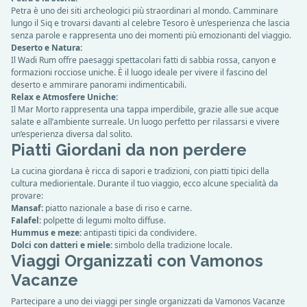
Petra è uno dei siti archeologici più straordinari al mondo. Camminare
lungo il Siq e trovarsi davanti al celebre Tesoro è un’esperienza che lascia
senza parole e rappresenta uno dei momenti più emozionanti del viaggio.
Deserto e Natura:
Il Wadi Rum offre paesaggi spettacolari fatti di sabbia rossa, canyon e
formazioni rocciose uniche. È il luogo ideale per vivere il fascino del
deserto e ammirare panorami indimenticabili.
Relax e Atmosfere Uniche:
Il Mar Morto rappresenta una tappa imperdibile, grazie alle sue acque
salate e all’ambiente surreale. Un luogo perfetto per rilassarsi e vivere
un’esperienza diversa dal solito.
Piatti Giordani da non perdere
La cucina giordana è ricca di sapori e tradizioni, con piatti tipici della
cultura mediorientale. Durante il tuo viaggio, ecco alcune specialità da
provare:
Mansaf:
piatto nazionale a base di riso e carne.
Falafel:
polpette di legumi molto diffuse.
Hummus e meze:
antipasti tipici da condividere.
Dolci con datteri e miele:
simbolo della tradizione locale.
Viaggi Organizzati con Vamonos
Vacanze
Partecipare a uno dei viaggi per single organizzati da Vamonos Vacanze