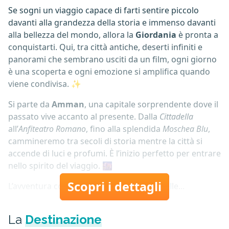
Se sogni un viaggio capace di farti sentire piccolo
davanti alla grandezza della storia e immenso davanti
alla bellezza del mondo, allora la
Giordania
è pronta a
conquistarti. Qui, tra città antiche, deserti infiniti e
panorami che sembrano usciti da un film, ogni giorno
è una scoperta e ogni emozione si amplifica quando
viene condivisa. ✨
Si parte da
Amman
, una capitale sorprendente dove il
passato vive accanto al presente. Dalla
Cittadella
all’
Anfiteatro Romano
, fino alla splendida
Moschea Blu
,
cammineremo tra secoli di storia mentre la città si
accende di luci e profumi. È l’inizio perfetto per entrare
nello spirito del viaggio. 🌆
Scopri i dettagli
L’avventura continua verso
Jerash
, una delle...
La
Destinazione