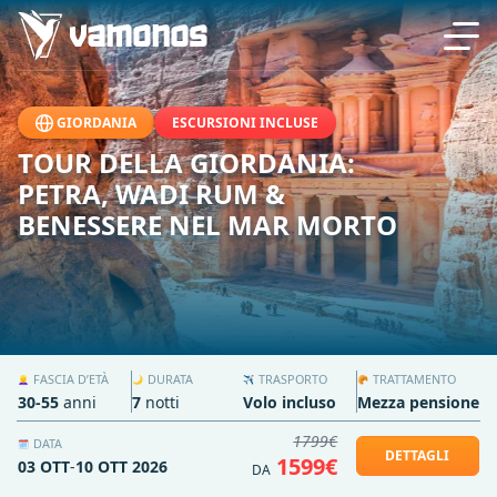
GIORDANIA
ESCURSIONI INCLUSE
TOUR DELLA GIORDANIA:
PETRA, WADI RUM &
BENESSERE NEL MAR MORTO
FASCIA D’ETÀ
DURATA
TRASPORTO
TRATTAMENTO
👱‍♀️
🌙
✈️
🥐
30-55
anni
7
notti
Volo incluso
Mezza pensione
1799€
DATA
🗓️
DETTAGLI
1599€
03 OTT
-
10 OTT 2026
DA