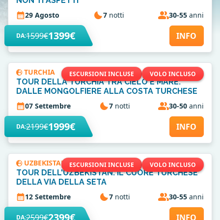
NON TI ASPETTI
29 Agosto
7
notti
30-55
anni
1399€
1599€
INFO
DA:
TURCHIA
ESCURSIONI INCLUSE
VOLO INCLUSO
TOUR DELLA TURCHIA TRA CIELO E MARE:
DALLE MONGOLFIERE ALLA COSTA TURCHESE
07 Settembre
7
notti
30-50
anni
1999€
2199€
INFO
DA:
UZBEKISTAN
ESCURSIONI INCLUSE
VOLO INCLUSO
TOUR DELL'UZBEKISTAN: IL CUORE TURCHESE
DELLA VIA DELLA SETA
12 Settembre
7
notti
30-55
anni
2399€
2599€
INFO
DA: