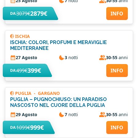
25 Agosto
7
notti
30-55
anni
2879€
3079€
INFO
DA:
ISCHIA
ISCHIA: COLORI, PROFUMI E MERAVIGLIE
MEDITERRANEE
27 Agosto
3
notti
30-55
anni
399€
499€
INFO
DA:
PUGLIA
-
GARGANO
PUGLIA – PUGNOCHIUSO: UN PARADISO
NASCOSTO NEL CUORE DELLA PUGLIA
29 Agosto
7
notti
30-55
anni
999€
1099€
INFO
DA: