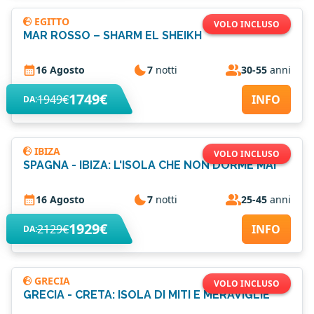
EGITTO
VOLO INCLUSO
MAR ROSSO – SHARM EL SHEIKH
16 Agosto
7
notti
30-55
anni
1749€
1949€
INFO
DA:
IBIZA
VOLO INCLUSO
SPAGNA - IBIZA: L'ISOLA CHE NON DORME MAI
16 Agosto
7
notti
25-45
anni
1929€
2129€
INFO
DA:
GRECIA
VOLO INCLUSO
GRECIA - CRETA: ISOLA DI MITI E MERAVIGLIE