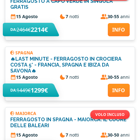
FERRAGOSTO A CAPO VERDE IN SINGOLA
GRATIS
15 Agosto
7
notti
30-55
anni
2214€
2464€
INFO
DA:
SPAGNA
🔥LAST MINUTE - FERRAGOSTO IN CROCIERA
COSTA 5* - FRANCIA, SPAGNA E IBIZA DA
SAVONA🔥
15 Agosto
7
notti
30-55
anni
1299€
1449€
INFO
DA:
MAIORCA
VOLO INCLUSO
FERRAGOSTO IN SPAGNA - MAIORCA: IL CUORE
DELLE BALEARI
15 Agosto
7
notti
30-50
anni