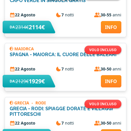
CAPO VERDE IN SINGOLA GRATIS
22 Agosto
7
notti
30-55
anni
2114€
2314€
INFO
DA:
MAIORCA
VOLO INCLUSO
SPAGNA - MAIORCA: IL CUORE DELLE BALEARI
22 Agosto
7
notti
30-50
anni
1929€
2129€
INFO
DA:
GRECIA
-
RODI
VOLO INCLUSO
GRECIA - RODI: SPIAGGE DORATE E VILLAGGI
PITTORESCHI
22 Agosto
7
notti
30-50
anni