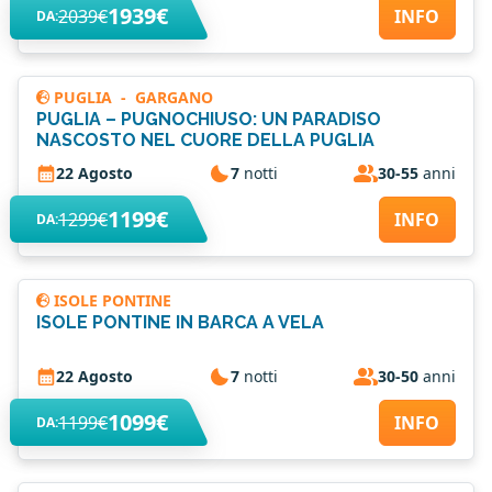
1939€
2039€
INFO
DA:
PUGLIA
-
GARGANO
PUGLIA – PUGNOCHIUSO: UN PARADISO
NASCOSTO NEL CUORE DELLA PUGLIA
22 Agosto
7
notti
30-55
anni
1199€
1299€
INFO
DA:
ISOLE PONTINE
ISOLE PONTINE IN BARCA A VELA
22 Agosto
7
notti
30-50
anni
1099€
1199€
INFO
DA: