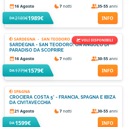
16 Agosto
7
notti
35-55
anni
1989€
2189€
INFO
DA:
SARDEGNA
-
SAN TEODORO
VOLI DISPONIBILI
SARDEGNA - SAN TEODORO: UN ANGOLO DI
PARADISO DA SCOPRIRE
16 Agosto
7
notti
30-55
anni
1579€
1779€
INFO
DA:
SPAGNA
CROCIERA COSTA 5* - FRANCIA, SPAGNA E IBIZA
DA CIVITAVECCHIA
21 Agosto
7
notti
30-55
anni
1599€
INFO
DA: