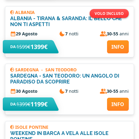
ALBANIA
VOLO INCLUSO
ALBANIA - TIRANA & SARANDA: IL BELLO CHE
NON TI ASPETTI
29 Agosto
7
notti
30-55
anni
1399€
1599€
INFO
DA:
SARDEGNA
-
SAN TEODORO
SARDEGNA - SAN TEODORO: UN ANGOLO DI
PARADISO DA SCOPRIRE
30 Agosto
7
notti
30-55
anni
1199€
1399€
INFO
DA:
ISOLE PONTINE
WEEKEND IN BARCA A VELA ALLE ISOLE