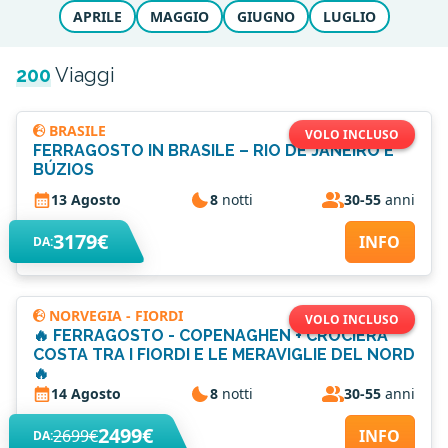
APRILE
MAGGIO
GIUGNO
LUGLIO
200
Viaggi
BRASILE
VOLO INCLUSO
FERRAGOSTO IN BRASILE – RIO DE JANEIRO E
BÚZIOS
13 Agosto
8
notti
30-55
anni
3179€
INFO
DA:
NORVEGIA - FIORDI
VOLO INCLUSO
🔥 FERRAGOSTO - COPENAGHEN + CROCIERA
COSTA TRA I FIORDI E LE MERAVIGLIE DEL NORD
🔥
14 Agosto
8
notti
30-55
anni
2499€
2699€
INFO
DA: