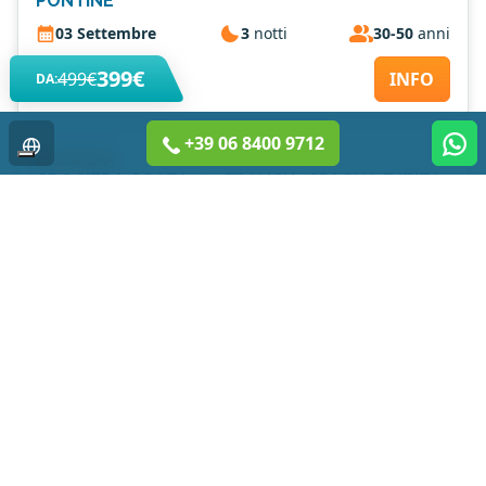
PONTINE
03 Settembre
3
notti
30-50
anni
399€
499€
INFO
DA:
+39 06 8400 9712
SPAGNA
CROCIERA COSTA 5* - FRANCIA, SPAGNA E IBIZA
DA CIVITAVECCHIA
04 Settembre
7
notti
30-50
anni
1199€
1299€
INFO
DA:
Vamonos Vacanze si distingue nel campo delle vacanze per single,
offrendo un'esperienza di viaggio senza pari. Oltre alla tranquillità di un
pacchetto tutto incluso, i nostri viaggi di gruppo per single sono l'occasione
ideale per incontrare nuove persone, condividere interessi comuni e
creare legami duraturi in un contesto rilassato e piacevole. Ogni dettaglio
viene curato con la massima attenzione, consentendo ai nostri ospiti di