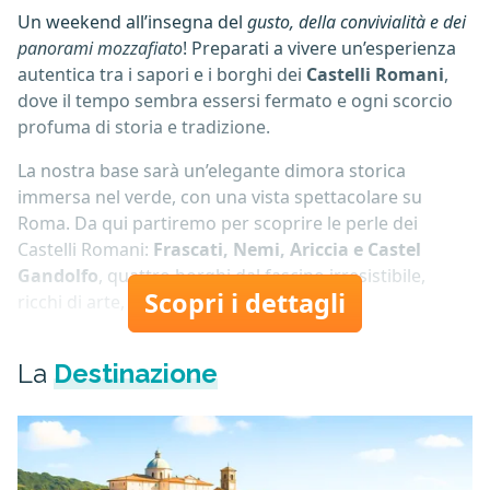
Un weekend all’insegna del
gusto, della convivialità e dei
panorami mozzafiato
! Preparati a vivere un’esperienza
autentica tra i sapori e i borghi dei
Castelli Romani
,
dove il tempo sembra essersi fermato e ogni scorcio
profuma di storia e tradizione.
La nostra base sarà un’elegante dimora storica
immersa nel verde, con una vista spettacolare su
Roma. Da qui partiremo per scoprire le perle dei
Castelli Romani:
Frascati, Nemi, Ariccia e Castel
Gandolfo
, quattro borghi dal fascino irresistibile,
Scopri i dettagli
ricchi di arte, leggende e…
La
Destinazione