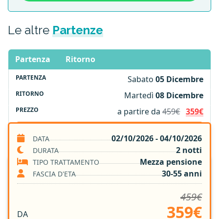
Le altre
Partenze
Partenza
Ritorno
Sabato
05 Dicembre
Martedì
08 Dicembre
a partire da
459€
359€
Scopri di più
02/10/2026 - 04/10/2026
DATA
2 notti
DURATA
Mezza pensione
TIPO TRATTAMENTO
SERVIZI INCLUSI
30-55 anni
FASCIA D'ETA
459€
2 notti in Hotel 4*
359€
Trattamento di Mezza Pensione
DA