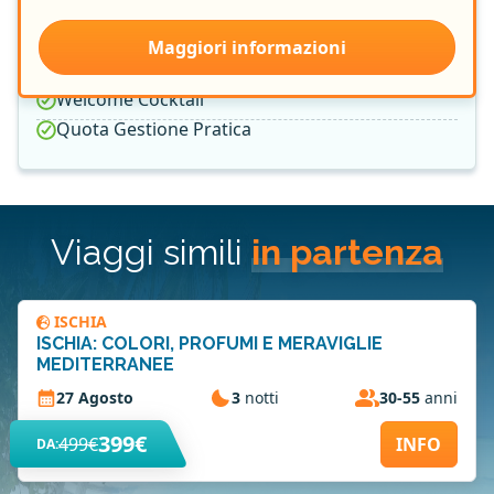
Group Leader Vamonos
Sistemazione nella Camera Prescelta
Maggiori informazioni
Assicurazione Medica e Bagaglio
Welcome Cocktail
Quota Gestione Pratica
Viaggi simili
in partenza
ISCHIA
ISCHIA: COLORI, PROFUMI E MERAVIGLIE
MEDITERRANEE
27 Agosto
3
notti
30-55
anni
399€
499€
INFO
DA: