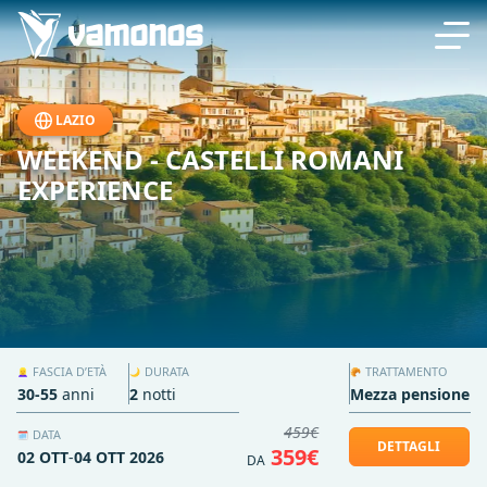
LAZIO
WEEKEND - CASTELLI ROMANI
EXPERIENCE
FASCIA D’ETÀ
DURATA
TRATTAMENTO
👱‍♀️
🌙
🥐
30-55
anni
2
notti
Mezza pensione
459€
DATA
🗓️
DETTAGLI
359€
02 OTT
-
04 OTT 2026
DA