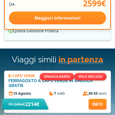
2599€
Group Leader Vamonos
DA
Tasse Aeroportuali
Assicurazione Medica e Bagaglio
Maggiori informazioni
Welcome Cocktail
Quota Gestione Pratica
Viaggi simili
in partenza
CAPO VERDE
SINGOLA GRATIS
VOLO INCLUSO
FERRAGOSTO A CAPO VERDE IN SINGOLA
GRATIS
15 Agosto
7
notti
30-55
anni
2214€
2464€
INFO
DA: