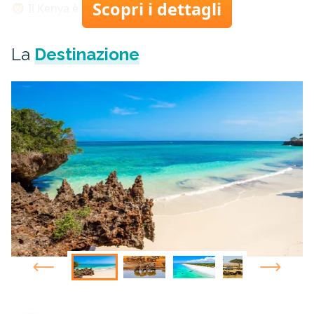
Scopri i dettagli
🦁 Il Kenya è un vero paradiso per chi...
La
Destinazione