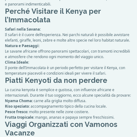
e panorami indimenticabili.
Perché Visitare il Kenya per
l’Immacolata
Safari nella Savana:
Il safari è il cuore dell’esperienza. Nei parchi naturali è possibile avvistare
elefanti, giraffe, leoni, zebre e molte altre specie nel loro habitat naturale.
Natura e Paesaggi:
Le savane africane offrono panorami spettacolari, con tramonti incredibili
e atmosfere che rendono ogni momento del viaggio unico.
Clima Ideale:
Il ponte dell’Immacolata è un periodo perfetto per visitare il Kenya, con
temperature piacevoli e condizioni ideali per vivere il safari.
Piatti Kenyoti da non perdere
La cucina kenyota è semplice e gustosa, con influenze africane e
internazionali. Durante il tuo soggiorno, ecco alcune specialità da provare:
Nyama Choma:
carne alla griglia molto diffusa.
Riso speziato:
accompagnamento tipico della cucina locale.
Pesce fresco:
molto presente nelle zone costiere.
Frutta tropicale:
mango, ananas e papaya sempre freschissimi.
Viaggi Organizzati con Vamonos
Vacanze