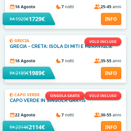
16 Agosto
7
notti
25-45
anni
1729€
1929€
INFO
DA:
GRECIA
VOLO INCLUSO
GRECIA - CRETA: ISOLA DI MITI E MERAVIGLIE
16 Agosto
7
notti
35-55
anni
1989€
2189€
INFO
DA:
CAPO VERDE
SINGOLA GRATIS
VOLO INCLUSO
CAPO VERDE IN SINGOLA GRATIS
22 Agosto
7
notti
30-55
anni
2114€
2314€
INFO
DA: