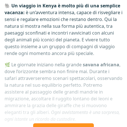
🐘
Un viaggio in Kenya è molto più di una semplice
vacanza:
è un’avventura intensa, capace di risvegliare i
sensi e regalare emozioni che restano dentro. Qui la
natura si mostra nella sua forma più autentica, tra
paesaggi sconfinati e incontri ravvicinati con alcuni
degli animali più iconici del pianeta. E vivere tutto
questo insieme a un gruppo di compagni di viaggio
rende ogni momento ancora più speciale.
🌿 Le giornate iniziano nella grande
savana africana
,
dove l’orizzonte sembra non finire mai. Durante i
safari attraverseremo scenari spettacolari, osservando
la natura nel suo equilibrio perfetto. Potremo
assistere al passaggio delle grandi mandrie in
migrazione, ascoltare il ruggito lontano dei leoni e
ammirare la grazia delle giraffe che si muovono
eleganti tra gli alberi.
Ogni avvistamento è una sorpresa,
ogni istante un ricordo da custodire.