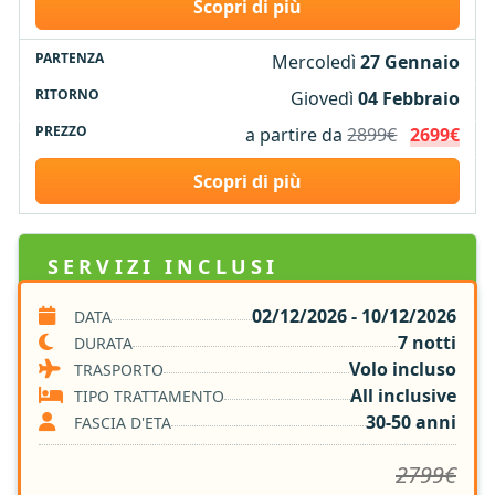
Scopri di più
Mercoledì
27 Gennaio
Giovedì
04 Febbraio
a partire da
2899€
2699€
Scopri di più
SERVIZI INCLUSI
02/12/2026 - 10/12/2026
DATA
6 notti in Resort 4* con trattamento di All
7 notti
DURATA
Inclusive
Volo incluso
TRASPORTO
1 notte il Lodge per Safari con trattamento di
Pensione Completa (bevande escluse)
All inclusive
TIPO TRATTAMENTO
Volo A/R
30-50 anni
FASCIA D'ETA
Safari
2799€
Trasferimento Aeroporto / Hotel / Aeroporto