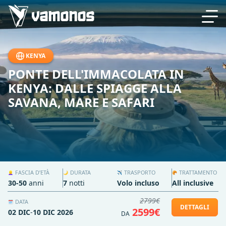
KENYA
PONTE DELL'IMMACOLATA IN
KENYA: DALLE SPIAGGE ALLA
SAVANA, MARE E SAFARI
FASCIA D’ETÀ
DURATA
TRASPORTO
TRATTAMENTO
👱‍♀️
🌙
✈️
🥐
30-50
anni
7
notti
Volo incluso
All inclusive
2799€
DATA
🗓️
DETTAGLI
2599€
02 DIC
-
10 DIC 2026
DA