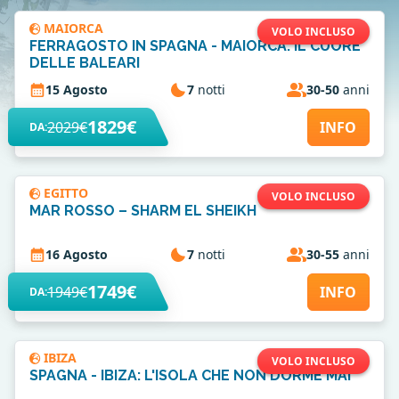
MAIORCA
VOLO INCLUSO
FERRAGOSTO IN SPAGNA - MAIORCA: IL CUORE
DELLE BALEARI
15 Agosto
7
notti
30-50
anni
1829€
2029€
INFO
DA:
EGITTO
VOLO INCLUSO
MAR ROSSO – SHARM EL SHEIKH
16 Agosto
7
notti
30-55
anni
1749€
1949€
INFO
DA:
IBIZA
VOLO INCLUSO
SPAGNA - IBIZA: L'ISOLA CHE NON DORME MAI