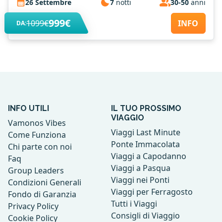
26 Settembre
7
notti
30-50
anni
999€
1099€
INFO
DA:
INFO UTILI
IL TUO PROSSIMO
VIAGGIO
Vamonos Vibes
Viaggi Last Minute
Come Funziona
Ponte Immacolata
Chi parte con noi
Viaggi a Capodanno
Faq
Viaggi a Pasqua
Group Leaders
Viaggi nei Ponti
Condizioni Generali
Viaggi per Ferragosto
Fondo di Garanzia
Tutti i Viaggi
Privacy Policy
Consigli di Viaggio
Cookie Policy