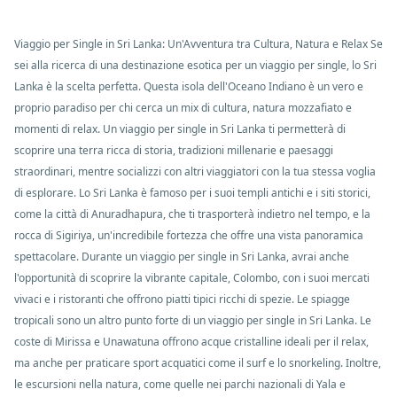
Viaggio per Single in Sri Lanka: Un'Avventura tra Cultura, Natura e Relax Se
sei alla ricerca di una destinazione esotica per un viaggio per single, lo Sri
Lanka è la scelta perfetta. Questa isola dell'Oceano Indiano è un vero e
proprio paradiso per chi cerca un mix di cultura, natura mozzafiato e
momenti di relax. Un viaggio per single in Sri Lanka ti permetterà di
scoprire una terra ricca di storia, tradizioni millenarie e paesaggi
straordinari, mentre socializzi con altri viaggiatori con la tua stessa voglia
di esplorare. Lo Sri Lanka è famoso per i suoi templi antichi e i siti storici,
come la città di Anuradhapura, che ti trasporterà indietro nel tempo, e la
rocca di Sigiriya, un'incredibile fortezza che offre una vista panoramica
spettacolare. Durante un viaggio per single in Sri Lanka, avrai anche
l'opportunità di scoprire la vibrante capitale, Colombo, con i suoi mercati
vivaci e i ristoranti che offrono piatti tipici ricchi di spezie. Le spiagge
tropicali sono un altro punto forte di un viaggio per single in Sri Lanka. Le
coste di Mirissa e Unawatuna offrono acque cristalline ideali per il relax,
ma anche per praticare sport acquatici come il surf e lo snorkeling. Inoltre,
le escursioni nella natura, come quelle nei parchi nazionali di Yala e