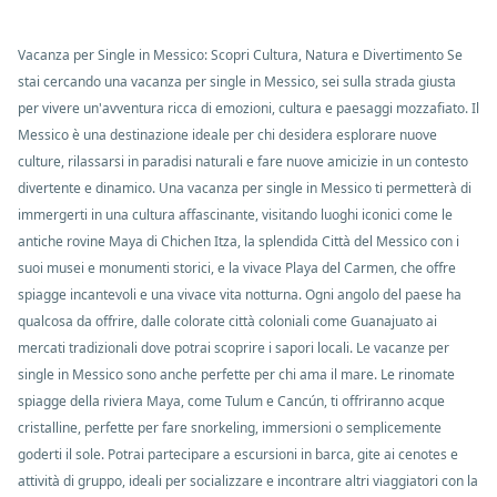
Vacanza per Single in Messico: Scopri Cultura, Natura e Divertimento Se
stai cercando una vacanza per single in Messico, sei sulla strada giusta
per vivere un'avventura ricca di emozioni, cultura e paesaggi mozzafiato. Il
Messico è una destinazione ideale per chi desidera esplorare nuove
culture, rilassarsi in paradisi naturali e fare nuove amicizie in un contesto
divertente e dinamico. Una vacanza per single in Messico ti permetterà di
immergerti in una cultura affascinante, visitando luoghi iconici come le
antiche rovine Maya di Chichen Itza, la splendida Città del Messico con i
suoi musei e monumenti storici, e la vivace Playa del Carmen, che offre
spiagge incantevoli e una vivace vita notturna. Ogni angolo del paese ha
qualcosa da offrire, dalle colorate città coloniali come Guanajuato ai
mercati tradizionali dove potrai scoprire i sapori locali. Le vacanze per
single in Messico sono anche perfette per chi ama il mare. Le rinomate
spiagge della riviera Maya, come Tulum e Cancún, ti offriranno acque
cristalline, perfette per fare snorkeling, immersioni o semplicemente
goderti il sole. Potrai partecipare a escursioni in barca, gite ai cenotes e
attività di gruppo, ideali per socializzare e incontrare altri viaggiatori con la