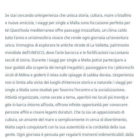
Se stai cercando un’esperienza che unisca storia, cultura, mare cristallino
e nuove amicizie, i viaggi per single a Malta sono l’occasione perfetta per
te! Quest’isola mediterranea offre paesaggi mozzafiato, un clima caldo
tutto l’anno e un’atmosfera vivace che rende ogni giornata un’avventura
unica. Immagina di esplorare le antiche strade di La Valletta, patrimonio
mondiale dell’UNESCO, dove l’arte barocca e le fortificazioni raccontano
secoli di storia. Durante i viaggi per single a Malta potrai partecipare a
tour guidati alla scoperta dei templi megalitici, passeggiare tra i pittoreschi
vicoli di Mdina e goderti il relax sulle spiagge di sabbia dorata. L’esperienza
non si limita alla visita dei luoghi d’interesse storico e naturale: i viaggi per
single a Malta sono studiati per favorire l’incontro e la socializzazione.
Attività organizzate, come serate a tema, aperitivi nei locali più trendy e
gite in barca intorno all’isola, offrono infinite opportunità per conoscere
persone affini e creare legami duraturi. Che tu sia un appassionato di
cultura, un amante del mare o semplicemente in cerca di divertimento,
Malta saprà conquistarti con la sua autenticità e la cordialità della sua
gente. Ogni giornata è pensata per regalarti momenti indimenticabili: dalla