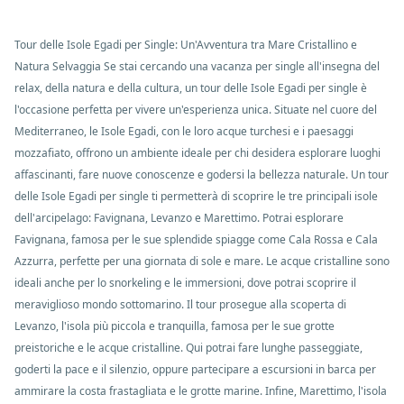
Tour delle Isole Egadi per Single: Un'Avventura tra Mare Cristallino e
Natura Selvaggia Se stai cercando una vacanza per single all'insegna del
relax, della natura e della cultura, un tour delle Isole Egadi per single è
l'occasione perfetta per vivere un'esperienza unica. Situate nel cuore del
Mediterraneo, le Isole Egadi, con le loro acque turchesi e i paesaggi
mozzafiato, offrono un ambiente ideale per chi desidera esplorare luoghi
affascinanti, fare nuove conoscenze e godersi la bellezza naturale. Un tour
delle Isole Egadi per single ti permetterà di scoprire le tre principali isole
dell'arcipelago: Favignana, Levanzo e Marettimo. Potrai esplorare
Favignana, famosa per le sue splendide spiagge come Cala Rossa e Cala
Azzurra, perfette per una giornata di sole e mare. Le acque cristalline sono
ideali anche per lo snorkeling e le immersioni, dove potrai scoprire il
meraviglioso mondo sottomarino. Il tour prosegue alla scoperta di
Levanzo, l'isola più piccola e tranquilla, famosa per le sue grotte
preistoriche e le acque cristalline. Qui potrai fare lunghe passeggiate,
goderti la pace e il silenzio, oppure partecipare a escursioni in barca per
ammirare la costa frastagliata e le grotte marine. Infine, Marettimo, l'isola