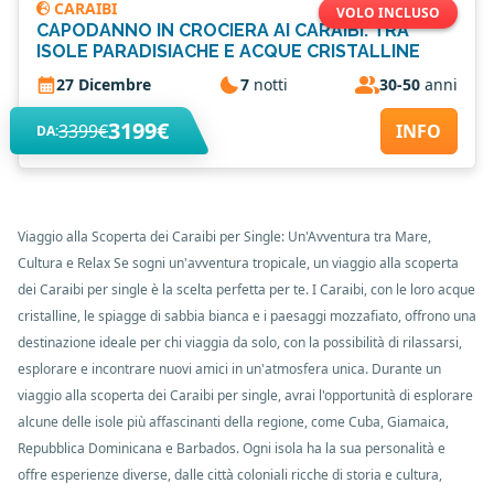
CARAIBI
VOLO INCLUSO
CAPODANNO IN CROCIERA AI CARAIBI: TRA
ISOLE PARADISIACHE E ACQUE CRISTALLINE
27 Dicembre
7
notti
30-50
anni
3199€
3399€
INFO
DA:
Viaggio alla Scoperta dei Caraibi per Single: Un'Avventura tra Mare,
Cultura e Relax Se sogni un'avventura tropicale, un viaggio alla scoperta
dei Caraibi per single è la scelta perfetta per te. I Caraibi, con le loro acque
cristalline, le spiagge di sabbia bianca e i paesaggi mozzafiato, offrono una
destinazione ideale per chi viaggia da solo, con la possibilità di rilassarsi,
esplorare e incontrare nuovi amici in un'atmosfera unica. Durante un
viaggio alla scoperta dei Caraibi per single, avrai l'opportunità di esplorare
alcune delle isole più affascinanti della regione, come Cuba, Giamaica,
Repubblica Dominicana e Barbados. Ogni isola ha la sua personalità e
offre esperienze diverse, dalle città coloniali ricche di storia e cultura,