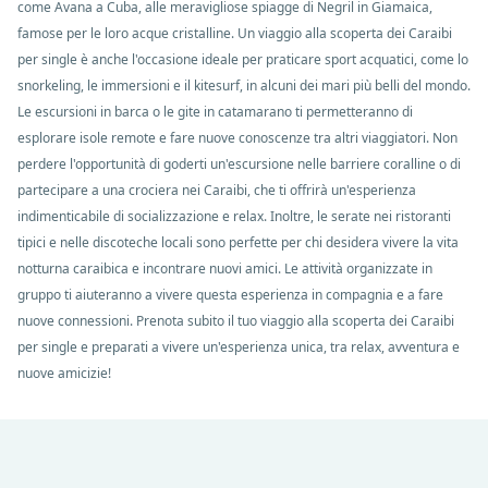
come Avana a Cuba, alle meravigliose spiagge di Negril in Giamaica,
famose per le loro acque cristalline. Un viaggio alla scoperta dei Caraibi
per single è anche l'occasione ideale per praticare sport acquatici, come lo
snorkeling, le immersioni e il kitesurf, in alcuni dei mari più belli del mondo.
Le escursioni in barca o le gite in catamarano ti permetteranno di
esplorare isole remote e fare nuove conoscenze tra altri viaggiatori. Non
perdere l'opportunità di goderti un'escursione nelle barriere coralline o di
partecipare a una crociera nei Caraibi, che ti offrirà un'esperienza
indimenticabile di socializzazione e relax. Inoltre, le serate nei ristoranti
tipici e nelle discoteche locali sono perfette per chi desidera vivere la vita
notturna caraibica e incontrare nuovi amici. Le attività organizzate in
gruppo ti aiuteranno a vivere questa esperienza in compagnia e a fare
nuove connessioni. Prenota subito il tuo viaggio alla scoperta dei Caraibi
per single e preparati a vivere un'esperienza unica, tra relax, avventura e
nuove amicizie!