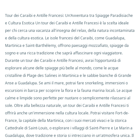
Tour dei Caraibi e Antille Francesi: Un'Avventura tra Spiagge Paradisiache
e Cultura Esotica Un tour dei Caraibi e Antille Francesi è la scelta ideale
per chi cerca una vacanza all'insegna del relax, della natura incontaminata
e della cultura esotica. Le isole francesi del Caraibi, come Guadalupa,
Martinica e Saint-Barthélemy, offrono paesaggi mozzafiato, spiagge da
sogno e una ricca tradizione che saprà affascinare ogni viaggiatore.
Durante un tour dei Caraibi e Antille Francesi, avrai l'opportunità di
esplorare alcune delle spiagge più belle al mondo, come le acque
cristalline di Plage des Salines in Martinica e le sabbie bianche di Grande
Anse a Guadalupa. Se ami il mare, potrai fare snorkeling, immersioni o
escursioni in barca per scoprire la flora e la fauna marina locali. Le acque
calme e limpide sono perfette per nuotare o semplicemente rilassarsi al
sole. Oltre alla bellezza naturale, un tour dei Caraibi e Antille Francesi ti
offrirà anche un'immersione nella cultura locale. Potrai visitare Fort-de-
France, la capitale della Martinica, con i suoi mercati vivaci e la storica
Cattedrale di Saint-Louis, o esplorare i villaggi di Saint-Pierre e Le Marin a
Guadalupa, dove tradizione e storia si intrecciano in un'atmosfera unica. Il