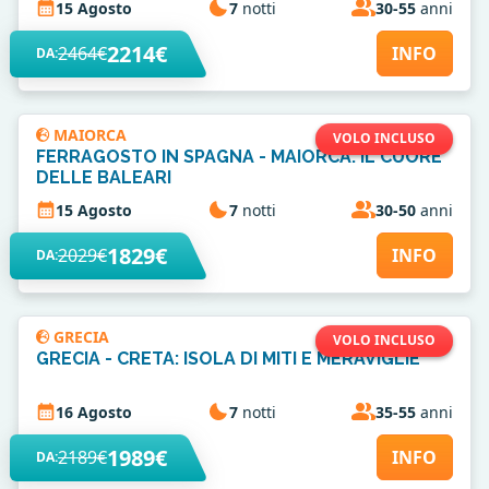
15 Agosto
7
notti
30-55
anni
2214€
2464€
INFO
DA:
MAIORCA
VOLO INCLUSO
FERRAGOSTO IN SPAGNA - MAIORCA: IL CUORE
DELLE BALEARI
15 Agosto
7
notti
30-50
anni
1829€
2029€
INFO
DA:
GRECIA
VOLO INCLUSO
GRECIA - CRETA: ISOLA DI MITI E MERAVIGLIE
16 Agosto
7
notti
35-55
anni
1989€
2189€
INFO
DA: