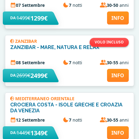
07 Settembre
7
notti
30-50
anni
1299€
1499€
INFO
DA:
ZANZIBAR
VOLO INCLUSO
ZANZIBAR - MARE, NATURA E RELAX
08 Settembre
7
notti
30-55
anni
2499€
2699€
INFO
DA:
MEDITERRANEO ORIENTALE
CROCIERA COSTA - ISOLE GRECHE E CROAZIA
DA VENEZIA
12 Settembre
7
notti
30-55
anni
1349€
1449€
INFO
DA: