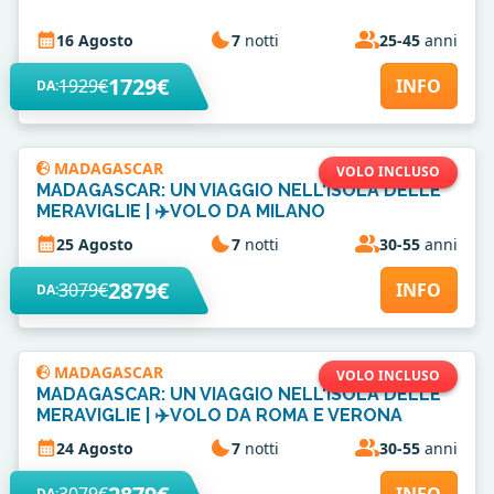
16 Agosto
7
notti
25-45
anni
1729€
1929€
INFO
DA:
MADAGASCAR
VOLO INCLUSO
MADAGASCAR: UN VIAGGIO NELL'ISOLA DELLE
MERAVIGLIE | ✈️VOLO DA MILANO
25 Agosto
7
notti
30-55
anni
2879€
3079€
INFO
DA:
MADAGASCAR
VOLO INCLUSO
MADAGASCAR: UN VIAGGIO NELL'ISOLA DELLE
MERAVIGLIE | ✈️VOLO DA ROMA E VERONA
24 Agosto
7
notti
30-55
anni
DA: