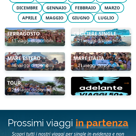
DICEMBRE
GENNAIO
FEBBRAIO
MARZO
APRILE
MAGGIO
GIUGNO
LUGLIO
FERRAGOSTO
CROCIERE SINGLE
11 viaggi disponibili.
21 viaggi disponibili.
MARE ESTERO
MARE ITALIA
86 viaggi disponibili.
21 viaggi disponibili.
TOUR
23 viaggi disponibili.
Prossimi viaggi
in partenza
Scopri tutti i nostri viaggi per single in evidenza e non