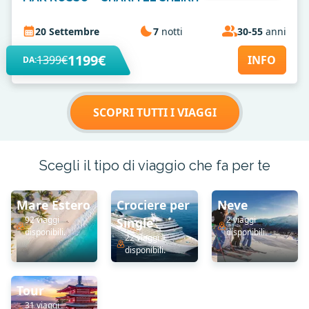
20 Settembre
7
notti
30-55
anni
1199€
1399€
INFO
DA:
SCOPRI TUTTI I VIAGGI
Scegli il tipo di viaggio che fa per te
Mare Estero
Crociere per
Neve
92 viaggi
2 viaggi
Single
disponibili.
disponibili.
22 viaggi
disponibili.
Tour
31 viaggi