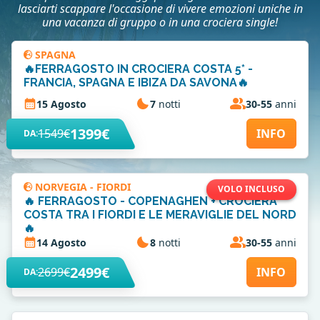
lasciarti scappare l'occasione di vivere emozioni uniche in
una vacanza di gruppo o in una crociera single!
SPAGNA
🔥FERRAGOSTO IN CROCIERA COSTA 5* -
FRANCIA, SPAGNA E IBIZA DA SAVONA🔥
15 Agosto
7
notti
30-55
anni
1399€
1549€
INFO
DA:
NORVEGIA - FIORDI
VOLO INCLUSO
🔥 FERRAGOSTO - COPENAGHEN + CROCIERA
COSTA TRA I FIORDI E LE MERAVIGLIE DEL NORD
🔥
14 Agosto
8
notti
30-55
anni
2499€
2699€
INFO
DA: