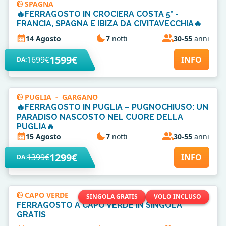
SPAGNA
🔥FERRAGOSTO IN CROCIERA COSTA 5* -
FRANCIA, SPAGNA E IBIZA DA CIVITAVECCHIA🔥
14 Agosto
7
notti
30-55
anni
1599€
1699€
INFO
DA:
PUGLIA
-
GARGANO
🔥FERRAGOSTO IN PUGLIA – PUGNOCHIUSO: UN
PARADISO NASCOSTO NEL CUORE DELLA
PUGLIA🔥
15 Agosto
7
notti
30-55
anni
1299€
1399€
INFO
DA:
CAPO VERDE
SINGOLA GRATIS
VOLO INCLUSO
FERRAGOSTO A CAPO VERDE IN SINGOLA
GRATIS