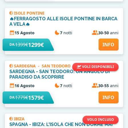
ISOLE PONTINE
🔥FERRAGOSTO ALLE ISOLE PONTINE IN BARCA
A VELA🔥
15 Agosto
7
notti
30-50
anni
1299€
1399€
INFO
DA:
SARDEGNA
-
SAN TEODORO
VOLI DISPONIBILI
SARDEGNA - SAN TEODORO: UN ANGOLO DI
PARADISO DA SCOPRIRE
16 Agosto
7
notti
30-55
anni
1579€
1779€
INFO
DA:
IBIZA
VOLO INCLUSO
SPAGNA - IBIZA: L'ISOLA CHE NON DORME MAI