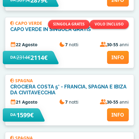
2879€
3079€
INFO
CAPO VERDE
SINGOLA GRATIS
VOLO INCLUSO
CAPO VERDE IN SINGOLA GRATIS
22 Agosto
7
notti
30-55
anni
2114€
2314€
INFO
DA:
SPAGNA
CROCIERA COSTA 5* - FRANCIA, SPAGNA E IBIZA
DA CIVITAVECCHIA
21 Agosto
7
notti
30-55
anni
1599€
INFO
DA:
SPAGNA