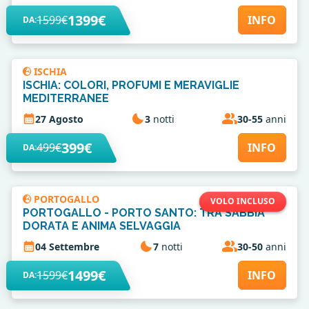
1399€
1599€
INFO
DA:
ISCHIA
ISCHIA: COLORI, PROFUMI E MERAVIGLIE
MEDITERRANEE
27 Agosto
3
notti
30-55
anni
399€
499€
INFO
DA:
PORTOGALLO
VOLO INCLUSO
PORTOGALLO - PORTO SANTO: TRA SABBIA
DORATA E ANIMA SELVAGGIA
04 Settembre
7
notti
30-50
anni
1499€
1599€
INFO
DA: