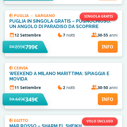
PUGLIA
-
GARGANO
SINGOLA GRATIS
PUGLIA IN SINGOLA GRATIS – PUGNOCHIUSO:
UN ANGOLO DI PARADISO DA SCOPRIRE
12 Settembre
7
notti
30-55
anni
799€
899€
INFO
DA:
CERVIA
WEEKEND A MILANO MARITTIMA: SPIAGGIA E
MOVIDA
11 Settembre
2
notti
30-50
anni
349€
449€
INFO
DA:
EGITTO
VOLO INCLUSO
MAR ROSSO – SHARM EL SHEIKH