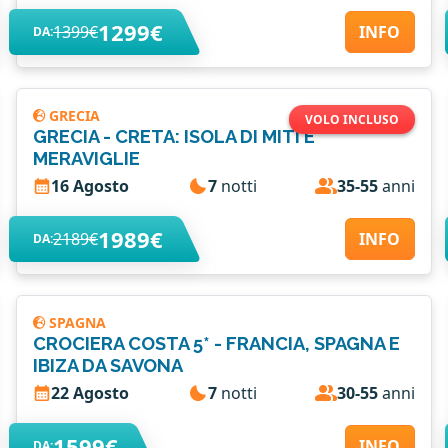
1299€
1399€
INFO
DA:
GRECIA
VOLO INCLUSO
GRECIA - CRETA: ISOLA DI MITI E
MERAVIGLIE
16 Agosto
7
notti
35-55
anni
1989€
2189€
INFO
DA:
SPAGNA
CROCIERA COSTA 5* - FRANCIA, SPAGNA E
IBIZA DA SAVONA
22 Agosto
7
notti
30-55
anni
1599€
INFO
DA: