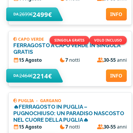
2499€
2699€
INFO
DA:
CAPO VERDE
SINGOLA GRATIS
VOLO INCLUSO
FERRAGOSTO A CAPO VERDE IN SINGOLA
GRATIS
15 Agosto
7
notti
30-55
anni
2214€
2464€
INFO
DA:
PUGLIA
-
GARGANO
🔥FERRAGOSTO IN PUGLIA –
PUGNOCHIUSO: UN PARADISO NASCOSTO
NEL CUORE DELLA PUGLIA🔥
15 Agosto
7
notti
30-55
anni