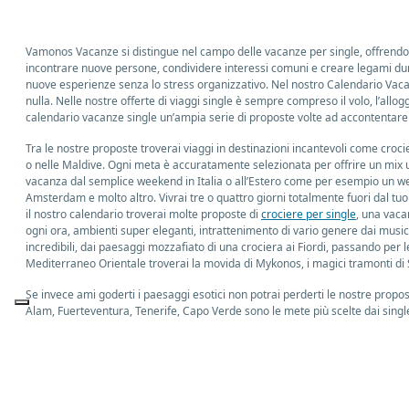
Vamonos Vacanze si distingue nel campo delle vacanze per single, offrendo un'
incontrare nuove persone, condividere interessi comuni e creare legami durat
nuove esperienze senza lo stress organizzativo. Nel nostro Calendario Vacanze 
nulla. Nelle nostre offerte di viaggi single è sempre compreso il volo, l’allo
calendario vacanze single un’ampia serie di proposte volte ad accontentare l
Tra le nostre proposte troverai viaggi in destinazioni incantevoli come croc
o nelle Maldive. Ogni meta è accuratamente selezionata per offrire un mix un
vacanza dal semplice weekend in Italia o all’Estero come per esempio un we
Amsterdam e molto altro. Vivrai tre o quattro giorni totalmente fuori dal t
il nostro calendario troverai molte proposte di
crociere per single
, una vaca
ogni ora, ambienti super eleganti, intrattenimento di vario genere dai musica
incredibili, dai paesaggi mozzafiato di una crociera ai Fiordi, passando per l
Mediterraneo Orientale troverai la movida di Mykonos, i magici tramonti di 
Se invece ami goderti i paesaggi esotici non potrai perderti le nostre prop
Alam, Fuerteventura, Tenerife, Capo Verde sono le mete più scelte dai single
relax in riva al mare. Ma anche il mare nostrano non è da meno, in tutta l’es
ottima cucina con la spensierata compagnia di un gruppo di nuovi amici. Per
uno skipper esperto, con destinazioni che vanno dalle Isole Pontine, Sardegna
quelli del Marocco con le sue città imperiali, della Giordania con la bellissima
Vamonos Vacanze
è il tour operator che si occupa di vacanze single nelle