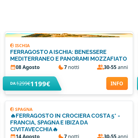
ISCHIA
FERRAGOSTO A ISCHIA: BENESSERE
MEDITERRANEO E PANORAMI MOZZAFIATO
08 Agosto
7
notti
30-55
anni
1199€
1299€
INFO
DA:
SPAGNA
🔥FERRAGOSTO IN CROCIERA COSTA 5* -
FRANCIA, SPAGNA E IBIZA DA
CIVITAVECCHIA🔥
14 Agosto
7
notti
30-55
anni