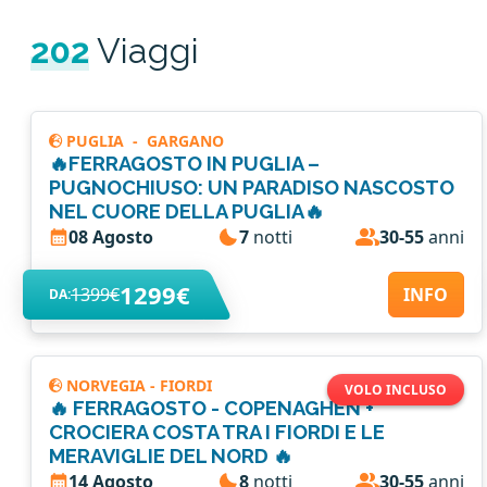
202
Viaggi
PUGLIA
-
GARGANO
🔥FERRAGOSTO IN PUGLIA –
PUGNOCHIUSO: UN PARADISO NASCOSTO
NEL CUORE DELLA PUGLIA🔥
08 Agosto
7
notti
30-55
anni
1299€
1399€
INFO
DA:
NORVEGIA - FIORDI
VOLO INCLUSO
🔥 FERRAGOSTO - COPENAGHEN +
CROCIERA COSTA TRA I FIORDI E LE
MERAVIGLIE DEL NORD 🔥
14 Agosto
8
notti
30-55
anni