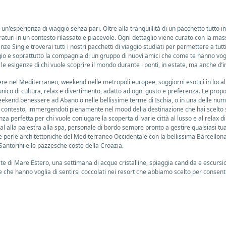
esperienza di viaggio senza pari. Oltre alla tranquillità di un pacchetto tutto inc
uri in un contesto rilassato e piacevole. Ogni dettaglio viene curato con la mass
Single troverai tutti i nostri pacchetti di viaggio studiati per permettere a tutti
ggio e soprattutto la compagnia di un gruppo di nuovi amici che come te hanno vogli
e esigenze di chi vuole scoprire il mondo durante i ponti, in estate, ma anche d’i
iere nel Mediterraneo, weekend nelle metropoli europee, soggiorni esotici in loca
ico di cultura, relax e divertimento, adatto ad ogni gusto e preferenza. Le propo
ekend benessere ad Abano o nelle bellissime terme di Ischia, o in una delle nume
uo contesto, immergendoti pienamente nel mood della destinazione che hai scelto 
nza perfetta per chi vuole coniugare la scoperta di varie città al lusso e al relax d
l alla palestra alla spa, personale di bordo sempre pronto a gestire qualsiasi tua r
e perle architettoniche del Mediterraneo Occidentale con la bellissima Barcellona, M
Santorini e le pazzesche coste della Croazia.
oste di Mare Estero, una settimana di acque cristalline, spiaggia candida e escu
 che hanno voglia di sentirsi coccolati nei resort che abbiamo scelto per consenti
tate, la nostra offerta di mare italia vi consente di scoprire le splendide spiagge
 chi invece ama il contatto con il mare e la natura troverà nel calendario parten
, le Isole Eolie e anche destinazioni estere come Sri Lanka e Maldive. I più avven
 Petra, di Bali, del Giappone, della Malesia, del Vietnam e tanti altri.
 location più uniche del mondo, per permettere a chiunque di poter viaggiare sere