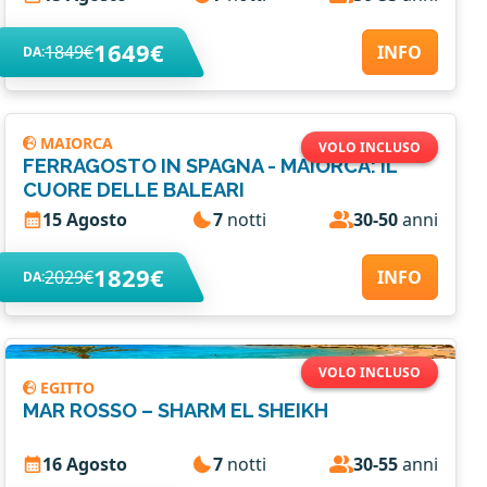
1649€
1849€
INFO
DA:
MAIORCA
VOLO INCLUSO
FERRAGOSTO IN SPAGNA - MAIORCA: IL
CUORE DELLE BALEARI
15 Agosto
7
notti
30-50
anni
1829€
2029€
INFO
DA:
VOLO INCLUSO
EGITTO
MAR ROSSO – SHARM EL SHEIKH
16 Agosto
7
notti
30-55
anni