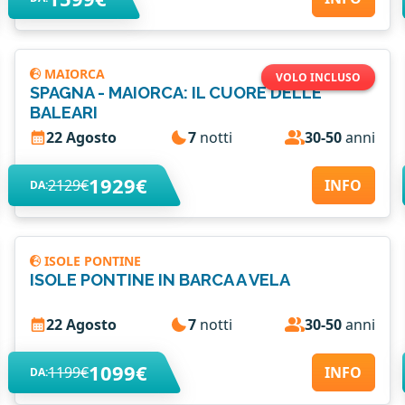
MAIORCA
VOLO INCLUSO
SPAGNA - MAIORCA: IL CUORE DELLE
BALEARI
22 Agosto
7
notti
30-50
anni
1929€
2129€
INFO
DA:
ISOLE PONTINE
ISOLE PONTINE IN BARCA A VELA
22 Agosto
7
notti
30-50
anni
1099€
1199€
INFO
DA: