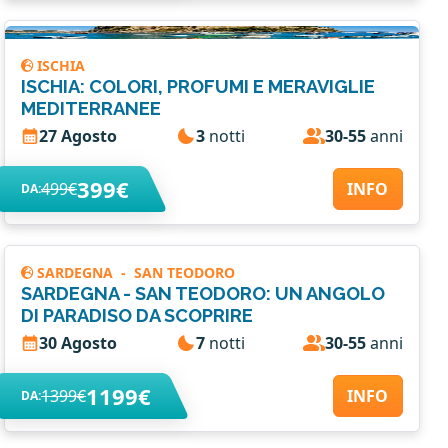
ISCHIA
ISCHIA: COLORI, PROFUMI E MERAVIGLIE
MEDITERRANEE
27 Agosto
3
notti
30-55
anni
399€
499€
INFO
DA:
SARDEGNA
-
SAN TEODORO
SARDEGNA - SAN TEODORO: UN ANGOLO
DI PARADISO DA SCOPRIRE
30 Agosto
7
notti
30-55
anni
1199€
1399€
INFO
DA: