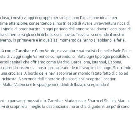
luso, i nostri viaggi di gruppo per single sono l'occasione ideale per
ima attenzione, consentendo ai nostri ospiti di vivere un'avventura ricca di
 i single di poter partire in ogni periodo dell'anno senza doversi occupare di
a di riempirsi gli occhi di bellezza e novità. Troverai scorrendo il nostro
nverno, in primavera e in qualsiasi momento dell’anno si abbiano le ferie.
lità come Zanzibar e Capo Verde, e avventure naturalistiche nelle Isole Eolie
ste di viaggi single Vamonos comprendono infatti ogni tipologia possibile di
rosi capitali che offriamo come Madrid, Barcellona, Istanbul, Lisbona,
scoprendo insieme ai nostri group leader le meraviglie del luogo. Scorrendo
i una crociera. A bordo delle navi scoprirai un mondo fatato fatto di cibo ad
ichiesta. A seconda dell’itinerario che sceglierai scoprirai location
alta, Valencia e le spiagge incredibili di Ibiza, o scegliendo il
rsioni su paesaggi mozzafiato. Zanzibar, Madagascar, Sharm el Sheikh, Marsa
rvi di scoprire al meglio la destinazione ma anche di godervi un po’ di sano
 della Sardegna e la costa del Gargano, regalandovi attimi di bellezza e
ze single una numerosa offerta di barca a vela, ovviamente capitanata da
turosi potranno cimentarsi in uno dei nostri tour, tra i più scelti sempre
namente come se stesse partendo con gli amici di sempre con il vantaggio di