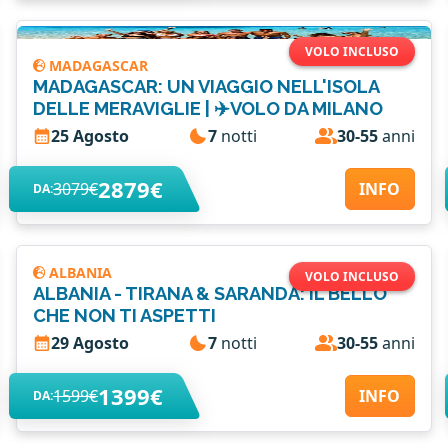
VOLO INCLUSO
MADAGASCAR
MADAGASCAR: UN VIAGGIO NELL'ISOLA
DELLE MERAVIGLIE | ✈️VOLO DA MILANO
25 Agosto
7
notti
30-55
anni
2879€
3079€
INFO
DA:
ALBANIA
VOLO INCLUSO
ALBANIA - TIRANA & SARANDA: IL BELLO
CHE NON TI ASPETTI
29 Agosto
7
notti
30-55
anni
1399€
1599€
INFO
DA: