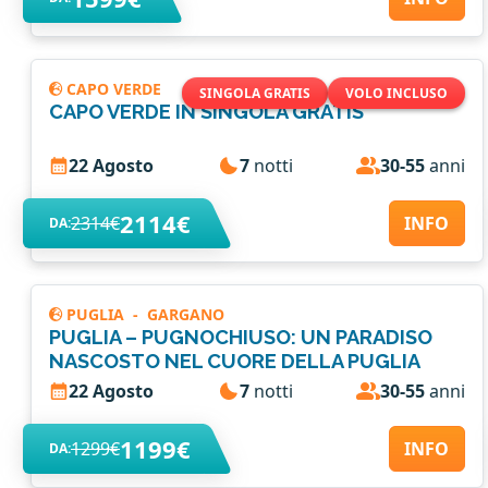
CAPO VERDE
SINGOLA GRATIS
VOLO INCLUSO
CAPO VERDE IN SINGOLA GRATIS
22 Agosto
7
notti
30-55
anni
2114€
2314€
INFO
DA:
PUGLIA
-
GARGANO
PUGLIA – PUGNOCHIUSO: UN PARADISO
NASCOSTO NEL CUORE DELLA PUGLIA
22 Agosto
7
notti
30-55
anni
1199€
1299€
INFO
DA: