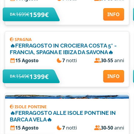
1599€
1699€
INFO
DA:
SPAGNA
🔥FERRAGOSTO IN CROCIERA COSTA 5* -
FRANCIA, SPAGNA E IBIZA DA SAVONA🔥
15 Agosto
7
notti
30-55
anni
1399€
1549€
INFO
DA:
ISOLE PONTINE
🔥FERRAGOSTO ALLE ISOLE PONTINE IN
BARCA A VELA🔥
15 Agosto
7
notti
30-50
anni