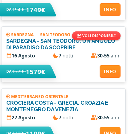
1749€
1949€
INFO
DA:
SARDEGNA
-
SAN TEODORO
VOLI DISPONIBILI
SARDEGNA - SAN TEODORO: UN ANGOLO
DI PARADISO DA SCOPRIRE
16 Agosto
7
notti
30-55
anni
1579€
1779€
INFO
DA:
MEDITERRANEO ORIENTALE
CROCIERA COSTA - GRECIA, CROAZIA E
MONTENEGRO DA VENEZIA
22 Agosto
7
notti
30-55
anni
1199€
1499€
INFO
DA: