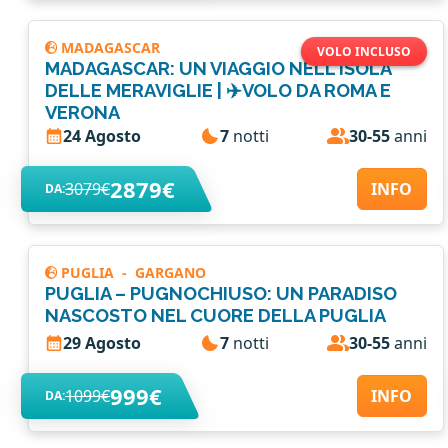
MADAGASCAR
VOLO INCLUSO
MADAGASCAR: UN VIAGGIO NELL'ISOLA
DELLE MERAVIGLIE | ✈️VOLO DA ROMA E
VERONA
24 Agosto
7
notti
30-55
anni
2879€
3079€
INFO
DA:
PUGLIA
-
GARGANO
PUGLIA – PUGNOCHIUSO: UN PARADISO
NASCOSTO NEL CUORE DELLA PUGLIA
29 Agosto
7
notti
30-55
anni
999€
1099€
INFO
DA: