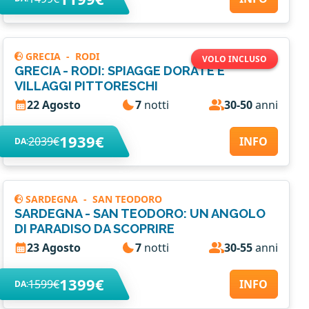
GRECIA
-
RODI
VOLO INCLUSO
GRECIA - RODI: SPIAGGE DORATE E
VILLAGGI PITTORESCHI
22 Agosto
7
notti
30-50
anni
1939€
2039€
INFO
DA:
SARDEGNA
-
SAN TEODORO
SARDEGNA - SAN TEODORO: UN ANGOLO
DI PARADISO DA SCOPRIRE
23 Agosto
7
notti
30-55
anni
1399€
1599€
INFO
DA: