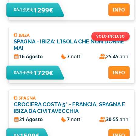
1299€
1399€
INFO
DA:
IBIZA
VOLO INCLUSO
SPAGNA - IBIZA: L'ISOLA CHE NON DORME
MAI
16 Agosto
7
notti
25-45
anni
1729€
1929€
INFO
DA:
SPAGNA
CROCIERA COSTA 5* - FRANCIA, SPAGNA E
IBIZA DA CIVITAVECCHIA
21 Agosto
7
notti
30-55
anni
1599€
INFO
DA: